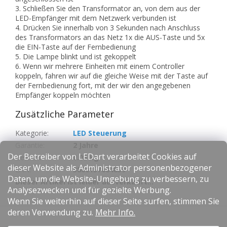
3. Schließen Sie den Transformator an, von dem aus der
LED-Empfänger mit dem Netzwerk verbunden ist
4. Drücken Sie innerhalb von 3 Sekunden nach Anschluss
des Transformators an das Netz 1x die AUS-Taste und 5x
die EIN-Taste auf der Fernbedienung
5. Die Lampe blinkt und ist gekoppelt
6. Wenn wir mehrere Einheiten mit einem Controller
koppeln, fahren wir auf die gleiche Weise mit der Taste auf
der Fernbedienung fort, mit der wir den angegebenen
Empfänger koppeln möchten
Zusätzliche Parameter
Kategorie
:
LED Steuerung
Garantie
:
2 Jahre
Der Betreiber von LEDart verarbeitet Cookies auf
Gewicht
:
0.08 kg
dieser Website als Administrator personenbezogener
EAN
:
3800157684859
Daten, um die Website-Umgebung zu verbessern, zu
Dieser Artikel ist leider ausverkauft…
Analysezwecken und für gezielte Werbung.
Wenn Sie weiterhin auf dieser Seite surfen, stimmen Sie
F
deren Verwendung zu.
Mehr Info.
u