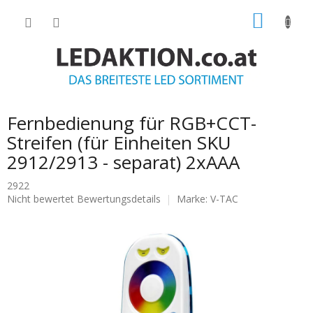
Zum
WARE
Inhalt
springen
Fernbedienung für RGB+CCT-
Streifen (für Einheiten SKU
2912/2913 - separat) 2xAAA
2922
Die
Nicht bewertet
Bewertungsdetails
Marke:
V-TAC
durchschnittliche
Produktbewertung
ist
0.0
von
5
Sternen.