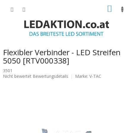
Zum
WARE
Inhalt
springen
Flexibler Verbinder - LED Streifen
5050 [RTV000338]
3501
Die
Nicht bewertet
Bewertungsdetails
Marke:
V-TAC
durchschnittliche
Produktbewertung
ist
0.0
von
5
Sternen.