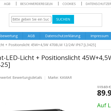
AGB
BESCHWERDEREGELN
COOKIES
DATENSCHUTZE
SUCHEN
sbewertung
AGB
Datenschutzerklärung
Impressum
cht + Positionslicht 45W+4,5W 4708LM 12/24V IP67 [L3425]
nt-LED-Licht + Positionslicht 45W+4
425]
ewertet
Bewertungsdetails
Marke:
KAMAR
nittliche
tbewertung
119.69 €
89.
Verkaufs
Auf 
.