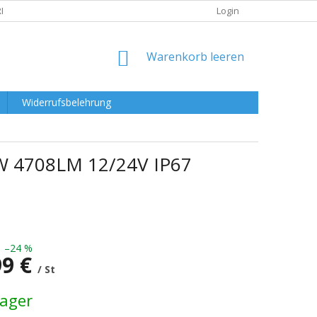
RKLÄRUNG
Login
WARENKORB
Warenkorb leeren
Widerrufsbelehrung
,5W 4708LM 12/24V IP67
–24 %
99 €
/ St
preis:
Lager