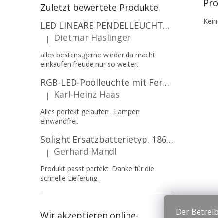
Pro
Zuletzt bewertete Produkte
Kein
LED LINEARE PENDELLEUCHTE EXECULINE 120CM, 30W, 3750LM, 96°, 4000K, IP20, WEISS [207806]
Dietmar Haslinger
|
Die Produktbewertung beträgt 5 von 5 Sternen.
alles bestens,gerne wieder.da macht
einkaufen freude,nur so weiter.
RGB-LED-Poolleuchte mit Fernbedienung, 12W, 1260lm, PAR56, 12V, 1+1 gratis!
Karl-Heinz Haas
|
Die Produktbewertung beträgt 5 von 5 Sternen.
Alles perfekt gelaufen . Lampen
einwandfrei.
Solight Ersatzbatterietyp. 18650, 3,7 V, Li-Ion, 2200 mAh [WN900]
Gerhard Mandl
|
Die Produktbewertung beträgt 5 von 5 Sternen.
Produkt passt perfekt. Danke für die
schnelle Lieferung.
Der Betreib
Wir akzeptieren online-