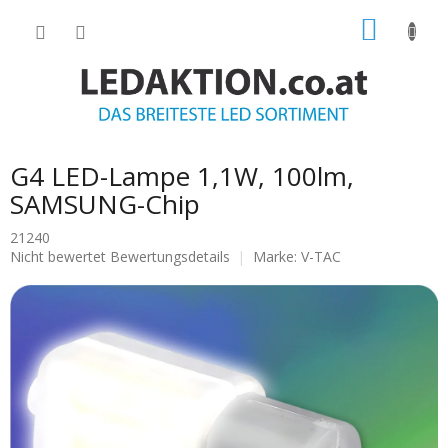
Zum
WARE
Inhalt
springen
G4 LED-Lampe 1,1W, 100lm,
SAMSUNG-Chip
21240
Die
Nicht bewertet
Bewertungsdetails
Marke:
V-TAC
durchschnittliche
Produktbewertung
ist
0.0
von
5
Sternen.