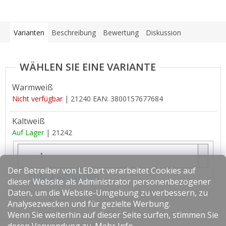
Varianten
Beschreibung
Bewertung
Diskussion
Warmweiß
Nicht verfügbar
| 21240
EAN:
3800157677684
Kaltweiß
Auf Lager
| 21242
Der Betreiber von LEDart verarbeitet Cookies auf
ZUM WARENKORB
dieser Website als Administrator personenbezogener
Daten, um die Website-Umgebung zu verbessern, zu
Analysezwecken und für gezielte Werbung.
Wenn Sie weiterhin auf dieser Seite surfen, stimmen Sie
F