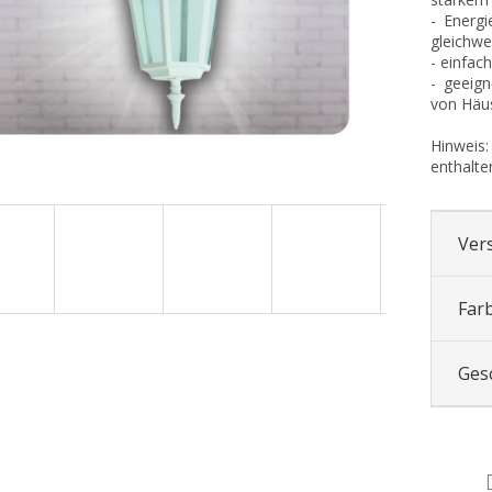
- Energ
gleichw
- einfach
- geeig
von Häus
Hinweis:
enthalte
Ver
Far
Ges