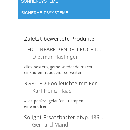
SONNENSYSTEME
SICHERHEITSSYSTEME
Zuletzt bewertete Produkte
LED LINEARE PENDELLEUCHTE EXECULINE 120CM, 30W, 3750LM, 96°, 4000K, IP20, WEISS [207806]
Dietmar Haslinger
|
Die Produktbewertung beträgt 5 von 5 Sternen.
alles bestens,gerne wieder.da macht
einkaufen freude,nur so weiter.
RGB-LED-Poolleuchte mit Fernbedienung, 12W, 1260lm, PAR56, 12V, 1+1 gratis!
Karl-Heinz Haas
|
Die Produktbewertung beträgt 5 von 5 Sternen.
Alles perfekt gelaufen . Lampen
einwandfrei.
Solight Ersatzbatterietyp. 18650, 3,7 V, Li-Ion, 2200 mAh [WN900]
Gerhard Mandl
|
Die Produktbewertung beträgt 5 von 5 Sternen.