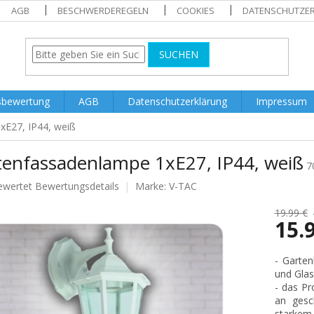
AGB
BESCHWERDEREGELN
COOKIES
DATENSCHUTZE
SUCHEN
sbewertung
AGB
Datenschutzerklärung
Impressum
xE27, IP44, weiß
tenfassadenlampe 1xE27, IP44, weiß
7
ewertet
Bewertungsdetails
Marke:
V-TAC
nittliche
tbewertung
19.99 €
15.
Verkaufs
- Garte
und Glas
.
- das Pr
an gesc
starkem 