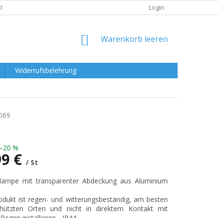
RKLÄRUNG
Login
WARENKORB
Warenkorb leeren
Widerrufsbelehrung
069
–20 %
99 €
/ St
preis:
nlampe mit transparenter Abdeckung aus Aluminium
odukt ist regen- und witterungsbeständig, am besten
hützten Orten und nicht in direktem Kontakt mit
Regen installieren - IP44