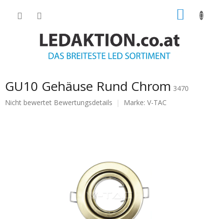
Zum
WARE
Inhalt
springen
GU10 Gehäuse Rund Chrom
3470
Die
Nicht bewertet
Bewertungsdetails
Marke:
V-TAC
durchschnittliche
Produktbewertung
ist
0.0
von
5
Sternen.