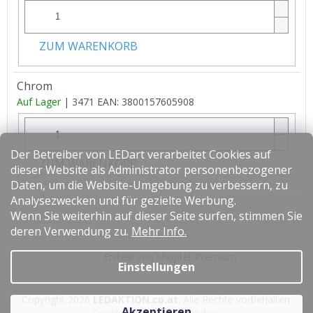
ZUM WARENKORB
Chrom
Auf Lager
| 3471
EAN:
3800157605908
Der Betreiber von LEDart verarbeitet Cookies auf
ZUM WARENKORB
dieser Website als Administrator personenbezogener
Daten, um die Website-Umgebung zu verbessern, zu
Analysezwecken und für gezielte Werbung.
Wenn Sie weiterhin auf dieser Seite surfen, stimmen Sie
F
deren Verwendung zu.
Mehr Info.
u
Erstellt von Shoptet Premium
ß
Einstellungen
z
e
Copyright 2026
LEDAKTION.co.at
. Alle Rechte vorbehalten.
i
Akzeptieren
Cookie-Einstellungen ändern