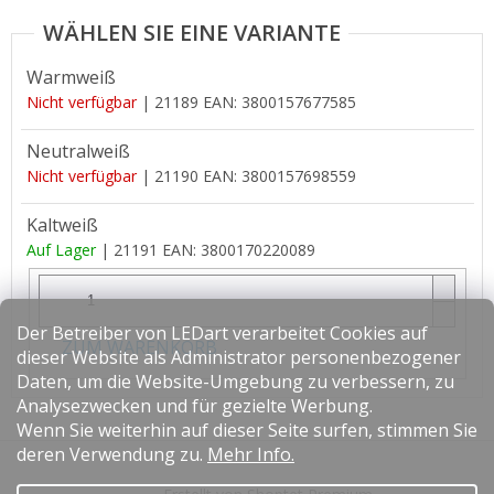
Warmweiß
Nicht verfügbar
| 21189
EAN:
3800157677585
Neutralweiß
Nicht verfügbar
| 21190
EAN:
3800157698559
Kaltweiß
Auf Lager
| 21191
EAN:
3800170220089
Der Betreiber von LEDart verarbeitet Cookies auf
ZUM WARENKORB
dieser Website als Administrator personenbezogener
Daten, um die Website-Umgebung zu verbessern, zu
Analysezwecken und für gezielte Werbung.
Wenn Sie weiterhin auf dieser Seite surfen, stimmen Sie
F
deren Verwendung zu.
Mehr Info.
u