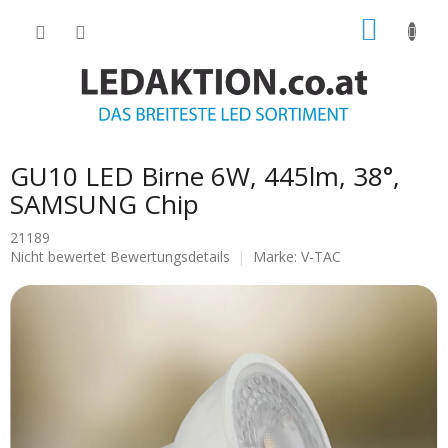
Zum
WARE
Inhalt
springen
GU10 LED Birne 6W, 445lm, 38°,
SAMSUNG Chip
21189
Die
Nicht bewertet
Bewertungsdetails
Marke:
V-TAC
durchschnittliche
Produktbewertung
ist
0.0
von
5
Sternen.