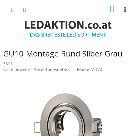
Zum
WARE
Inhalt
springen
GU10 Montage Rund Silber Grau
3645
Die
Nicht bewertet
Bewertungsdetails
Marke:
V-TAC
durchschnittliche
Produktbewertung
ist
0.0
von
5
Sternen.