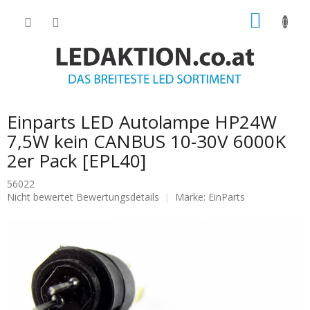
Zum
WARE
Inhalt
springen
Einparts LED Autolampe HP24W
7,5W kein CANBUS 10-30V 6000K
2er Pack [EPL40]
56022
Die
Nicht bewertet
Bewertungsdetails
Marke:
EinParts
durchschnittliche
Produktbewertung
ist
0.0
von
5
Sternen.