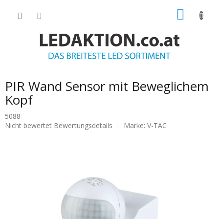
Zum
WARE
Inhalt
springen
PIR Wand Sensor mit Beweglichem
Kopf
5088
Die
Nicht bewertet
Bewertungsdetails
Marke:
V-TAC
durchschnittliche
Produktbewertung
ist
0.0
von
5
Sternen.