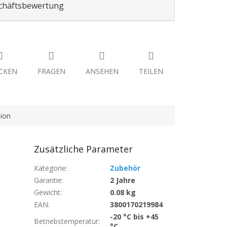
chäftsbewertung
CKEN
FRAGEN
ANSEHEN
TEILEN
ion
Zusätzliche Parameter
Kategorie
:
Zubehör
Garantie
:
2 Jahre
Gewicht
:
0.08 kg
EAN
:
3800170219984
-20 °C bis +45
Betriebstemperatur
:
°C