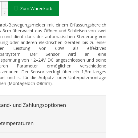
Zum Warenkorb
rarot-Bewegungsmelder mit einem Erfassungsbereich
s 8cm überwacht das Öffnen und Schließen von zwei
ln und dient dank der automatischen Steuerung von
ung oder anderen elektrischen Geräten bis zu einer
alen Leistung von 60W als effektives
iesparsystem. Der Sensor wird an eine
sspannung von 12–24V DC angeschlossen und seine
llbaren Parameter ermöglichen verschiedene
szenarien. Der Sensor verfügt über ein 1,5m langes
el und ist für die Aufputz- oder Unterputzmontage
hen (Montageloch Ø8mm).
sand- und Zahlungsoptionen
btemperaturen