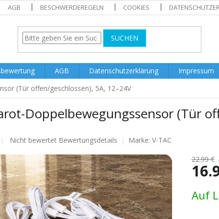
AGB
BESCHWERDEREGELN
COOKIES
DATENSCHUTZE
SUCHEN
sbewertung
AGB
Datenschutzerklärung
Impressum
sor (Tür offen/geschlossen), 5A, 12–24V
rarot-Doppelbewegungssensor (Tür off
Die
Nicht bewertet
Bewertungsdetails
Marke:
V-TAC
durchschnittliche
Produktbewertung
22.99 €
16.
ist
0.0
von
Verkaufs
Auf 
5
Sternen.