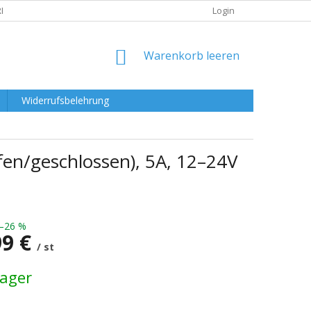
RKLÄRUNG
Login
WARENKORB
Warenkorb leeren
Widerrufsbelehrung
en/geschlossen), 5A, 12–24V
–26 %
99 €
/ st
preis:
Lager