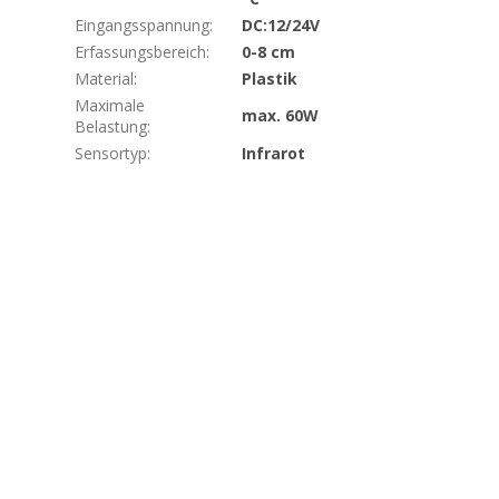
Eingangsspannung
:
DC:12/24V
Erfassungsbereich
:
0-8 cm
Material
:
Plastik
Maximale
max. 60W
Belastung
:
Sensortyp
:
Infrarot