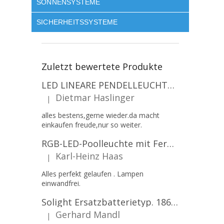
SONNENSYSTEME
SICHERHEITSSYSTEME
Zuletzt bewertete Produkte
LED LINEARE PENDELLEUCHTE EXECULINE 120CM, 30W, 3750LM, 96°, 4000K, IP20, WEISS [207806]
Dietmar Haslinger
|
Die Produktbewertung beträgt 5 von 5 Sternen.
alles bestens,gerne wieder.da macht
einkaufen freude,nur so weiter.
RGB-LED-Poolleuchte mit Fernbedienung, 12W, 1260lm, PAR56, 12V, 1+1 gratis!
Karl-Heinz Haas
|
Die Produktbewertung beträgt 5 von 5 Sternen.
Alles perfekt gelaufen . Lampen
einwandfrei.
Solight Ersatzbatterietyp. 18650, 3,7 V, Li-Ion, 2200 mAh [WN900]
Gerhard Mandl
|
Die Produktbewertung beträgt 5 von 5 Sternen.