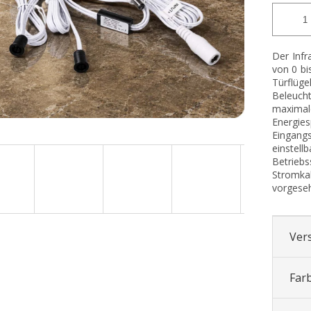
Der Inf
von 0 bi
Türflüge
Beleucht
maxim
Energ
Eingang
einste
Betriebs
Stromkab
vorgese
Ver
Far