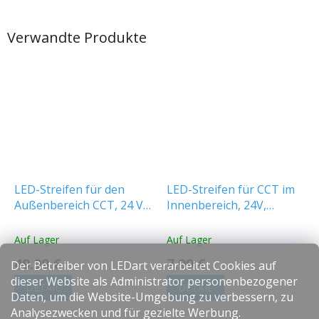
Verwandte Produkte
LED-Streifen für den
LED-Streifen für CCT im
Außenbereich CCT, 24 V,
Innenbereich, 24V,
14 W/m, 1500 lm/m, IP65,
14W/m, 1550lm/m, IP20
5-m-Paket
Auf Lager
Auf Lager
49.99 €
7.99 €
Der Betreiber von LEDart verarbeitet Cookies auf
dieser Website als Administrator personenbezogener
DETAIL
DETAIL
Daten, um die Website-Umgebung zu verbessern, zu
Analysezwecken und für gezielte Werbung.