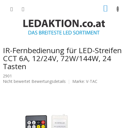
Zum
WARE
Inhalt
springen
IR-Fernbedienung für LED-Streifen
CCT 6A, 12/24V, 72W/144W, 24
Tasten
2901
Die
Nicht bewertet
Bewertungsdetails
Marke:
V-TAC
durchschnittliche
Produktbewertung
ist
0.0
von
5
Sternen.