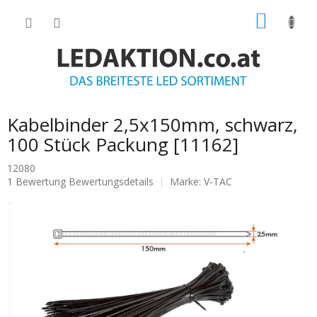
Zum
WARE
Inhalt
springen
Kabelbinder 2,5x150mm, schwarz,
100 Stück Packung [11162]
12080
Die
1 Bewertung
Bewertungsdetails
Marke:
V-TAC
durchschnittliche
Produktbewertung
ist
5.0
von
5
Sternen.