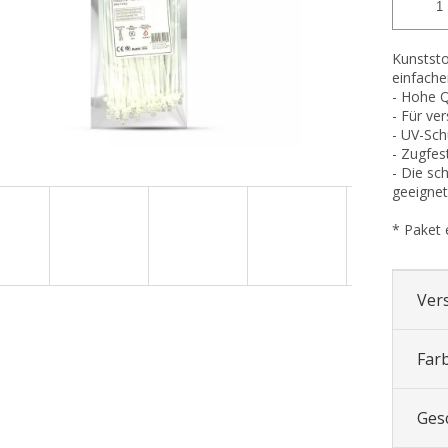
Kunststo
einfache
- Hohe Q
- Für ve
- UV-Sch
- Zugfest
- Die sc
geeignet
* Paket e
Ver
Far
Ges