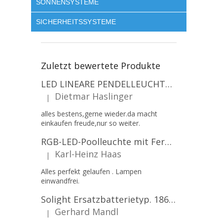
SONNENSYSTEME
SICHERHEITSSYSTEME
Zuletzt bewertete Produkte
LED LINEARE PENDELLEUCHTE EXECULINE 120CM, 30W, 3750LM, 96°, 4000K, IP20, WEISS [207806]
Dietmar Haslinger
|
Die Produktbewertung beträgt 5 von 5 Sternen.
alles bestens,gerne wieder.da macht
einkaufen freude,nur so weiter.
RGB-LED-Poolleuchte mit Fernbedienung, 12W, 1260lm, PAR56, 12V, 1+1 gratis!
Karl-Heinz Haas
|
Die Produktbewertung beträgt 5 von 5 Sternen.
Alles perfekt gelaufen . Lampen
einwandfrei.
Solight Ersatzbatterietyp. 18650, 3,7 V, Li-Ion, 2200 mAh [WN900]
Gerhard Mandl
|
Die Produktbewertung beträgt 5 von 5 Sternen.