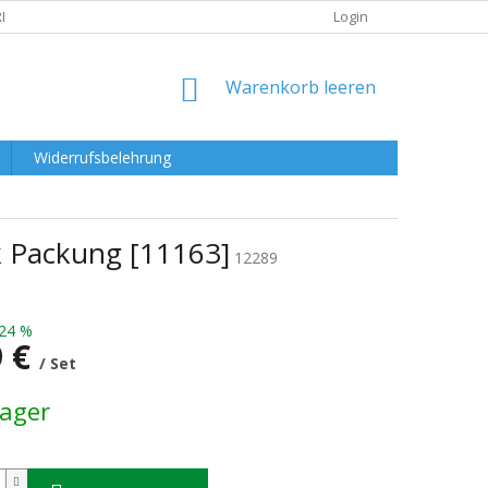
RKLÄRUNG
Login
WARENKORB
Warenkorb leeren
Widerrufsbelehrung
k Packung [11163]
12289
24 %
9 €
/ Set
preis:
Lager