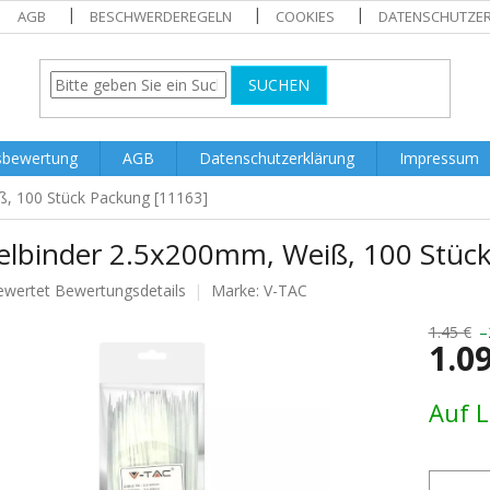
AGB
BESCHWERDEREGELN
COOKIES
DATENSCHUTZE
SUCHEN
sbewertung
AGB
Datenschutzerklärung
Impressum
, 100 Stück Packung [11163]
elbinder 2.5x200mm, Weiß, 100 Stüc
ewertet
Bewertungsdetails
Marke:
V-TAC
nittliche
tbewertung
1.45 €
–
1.0
Verkaufs
Auf 
.