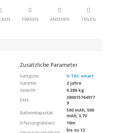
CKEN
FRAGEN
ANSEHEN
TEILEN
Zusätzliche Parameter
Kategorie
:
V-TAC smart
Garantie
:
2 Jahre
Gewicht
:
0.386 kg
380015764917
EAN
:
9
500 mAh, 500
Batteriekapazität
:
mAh, 3,7V
Erfassungsdistanz
:
10m
bis zu 12
Gesprächszeit/Musik
: