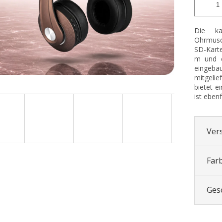
Die ka
Ohrmusch
SD-Karte
m und ei
eingeba
mitgelie
bietet e
ist eben
Ver
Far
Ges