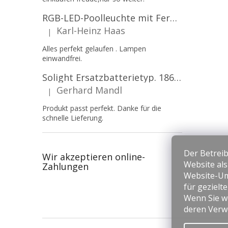
RGB-LED-Poolleuchte mit Fernbedienung, 12W, 1260lm, PAR56, 12V, 1+1 gratis!
Karl-Heinz Haas
|
Die Produktbewertung beträgt 5 von 5 Sternen.
Alles perfekt gelaufen . Lampen
einwandfrei.
Solight Ersatzbatterietyp. 18650, 3,7 V, Li-Ion, 2200 mAh [WN900]
Gerhard Mandl
|
Die Produktbewertung beträgt 5 von 5 Sternen.
Produkt passt perfekt. Danke für die
schnelle Lieferung.
Der Betreib
Wir akzeptieren online-
Website al
Zahlungen
Website-Um
für gezielt
Wenn Sie we
deren Verw
F