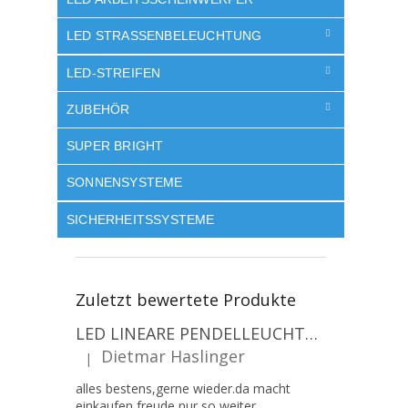
LED STRASSENBELEUCHTUNG
LED-STREIFEN
ZUBEHÖR
SUPER BRIGHT
SONNENSYSTEME
SICHERHEITSSYSTEME
Zuletzt bewertete Produkte
LED LINEARE PENDELLEUCHTE EXECULINE 120CM, 30W, 3750LM, 96°, 4000K, IP20, WEISS [207806]
Dietmar Haslinger
|
Die Produktbewertung beträgt 5 von 5 Sternen.
alles bestens,gerne wieder.da macht
einkaufen freude,nur so weiter.