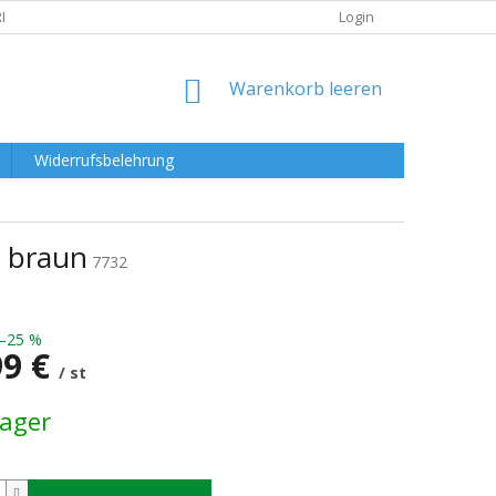
RKLÄRUNG
Login
WARENKORB
Warenkorb leeren
Widerrufsbelehrung
, braun
7732
–25 %
99 €
/ st
preis:
Lager