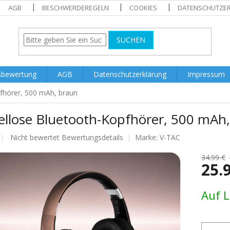
AGB
BESCHWERDEREGELN
COOKIES
DATENSCHUTZE
SUCHEN
sbewertung
AGB
Datenschutzerklärung
Impressum
fhörer, 500 mAh, braun
ellose Bluetooth-Kopfhörer, 500 mAh
Die
Nicht bewertet
Bewertungsdetails
Marke:
V-TAC
durchschnittliche
Produktbewertung
34.99 €
25.
ist
0.0
von
Verkaufs
Auf 
5
Sternen.