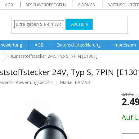
AGB
BESCHWERDEREGELN
COOKIES
DATENSCHUTZE
SUCHEN
sbewertung
AGB
Datenschutzerklärung
Impressum
Kunststoffstecker 24V, Typ S, 7PIN [E1301]
tstoffstecker 24V, Typ S, 7PIN [E130
ewertet
Bewertungsdetails
Marke:
KAMAR
nittliche
tbewertung
3.19 €
–
2.4
Verkaufs
Auf 
.