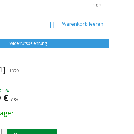
RKLÄRUNG
Login
WARENKORB
Warenkorb leeren
Widerrufsbelehrung
1]
11379
21 %
9 €
/ St
preis:
Lager