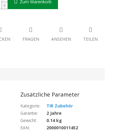
Zum Warenkorb
CKEN
FRAGEN
ANSEHEN
TEILEN
Zusätzliche Parameter
Kategorie
:
TIR Zubehör
Garantie
:
2 Jahre
Gewicht
:
0.14 kg
EAN
:
2000010011452