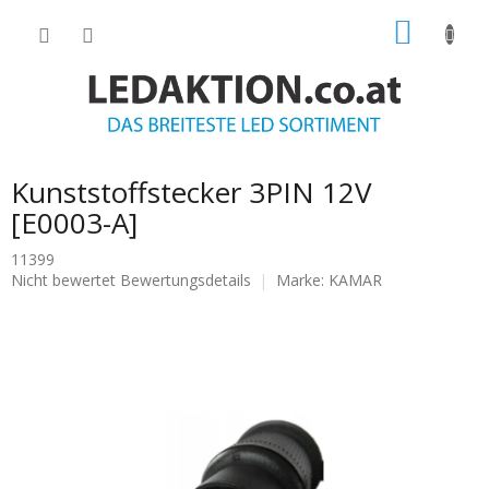
Zum
WARE
Inhalt
springen
Kunststoffstecker 3PIN 12V
[E0003-A]
11399
Die
Nicht bewertet
Bewertungsdetails
Marke:
KAMAR
durchschnittliche
Produktbewertung
ist
0.0
von
5
Sternen.