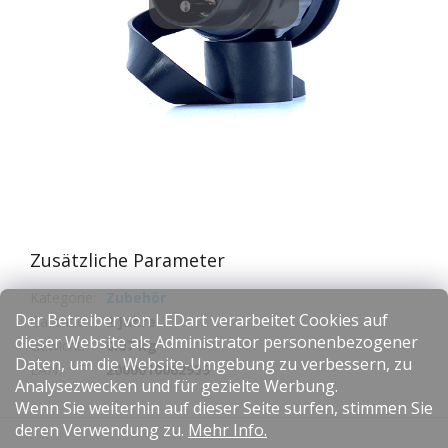
Zusätzliche Parameter
Kategorie
:
Zubehör
Der Betreiber von LEDart verarbeitet Cookies auf
Garantie
:
2 Jahre
dieser Website als Administrator personenbezogener
Gewicht
:
0.07 kg
Daten, um die Website-Umgebung zu verbessern, zu
EAN
:
2000010062959
Analysezwecken und für gezielte Werbung.
Wenn Sie weiterhin auf dieser Seite surfen, stimmen Sie
F
deren Verwendung zu.
Mehr Info.