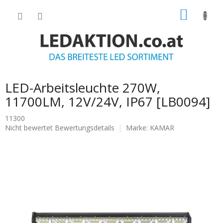
Zum
WARE
Inhalt
springen
LED-Arbeitsleuchte 270W,
11700LM, 12V/24V, IP67 [LB0094]
11300
Die
Nicht bewertet
Bewertungsdetails
Marke:
KAMAR
durchschnittliche
Produktbewertung
ist
0.0
von
5
Sternen.