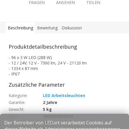
FRAGEN
ANSEHEN
TEILEN
Beschreibung
Bewertung
Diskussion
Produktdetailbeschreibung
- 96 x 3 W LED (288 W)
- 12 / 24V; 12 V - 7360 lm, 24 V - 21120 lm
- 1334 x 87 mm
- IP67
Zusätzliche Parameter
Kategorie
:
LED Arbeitsleuchten
Garantie
:
2 Jahre
Gewicht
:
5 kg
EAN
:
2000010033034
Der Betreiber von LEDart verarbeitet Cookies auf
Anzahl der LEDs
:
96x3W