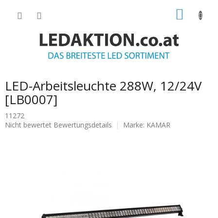
Zum
WARE
Inhalt
springen
LED-Arbeitsleuchte 288W, 12/24V
[LB0007]
11272
Die
Nicht bewertet
Bewertungsdetails
Marke:
KAMAR
durchschnittliche
Produktbewertung
ist
0.0
von
5
Sternen.