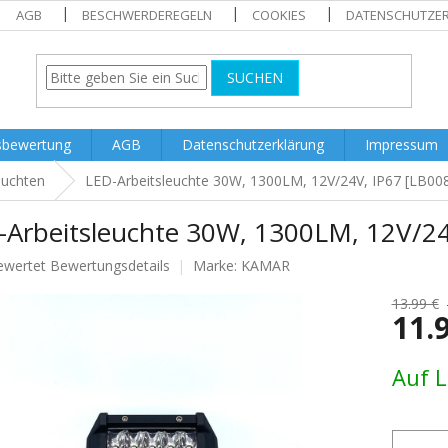
AGB
BESCHWERDEREGELN
COOKIES
DATENSCHUTZE
SUCHEN
sbewertung
AGB
Datenschutzerklärung
Impressum
euchten
LED-Arbeitsleuchte 30W, 1300LM, 12V/24V, IP67 [LB00
-Arbeitsleuchte 30W, 1300LM, 12V/24
ewertet
Bewertungsdetails
Marke:
KAMAR
nittliche
tbewertung
13.99 €
11.
Verkaufs
Auf 
.