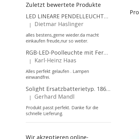
Zuletzt bewertete Produkte
Pro
LED LINEARE PENDELLEUCHTE EXECULINE 120CM, 30W, 3750LM, 96°, 4000K, IP20, WEISS [207806]
Dietmar Haslinger
|
Die Produktbewertung beträgt 5 von 5 Sternen.
alles bestens,gerne wieder.da macht
einkaufen freude,nur so weiter.
RGB-LED-Poolleuchte mit Fernbedienung, 12W, 1260lm, PAR56, 12V, 1+1 gratis!
Karl-Heinz Haas
|
Die Produktbewertung beträgt 5 von 5 Sternen.
Alles perfekt gelaufen . Lampen
einwandfrei.
Solight Ersatzbatterietyp. 18650, 3,7 V, Li-Ion, 2200 mAh [WN900]
Gerhard Mandl
|
Die Produktbewertung beträgt 5 von 5 Sternen.
Produkt passt perfekt. Danke für die
schnelle Lieferung.
Wir akzeptieren online-