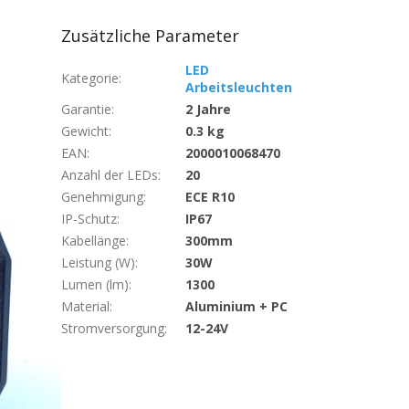
Zusätzliche Parameter
LED
Kategorie
:
Arbeitsleuchten
Garantie
:
2 Jahre
Gewicht
:
0.3 kg
EAN
:
2000010068470
Anzahl der LEDs
:
20
Genehmigung
:
ECE R10
IP-Schutz
:
IP67
Kabellänge
:
300mm
Leistung (W)
:
30W
Lumen (lm)
:
1300
Material
:
Aluminium + PC
Stromversorgung
:
12-24V