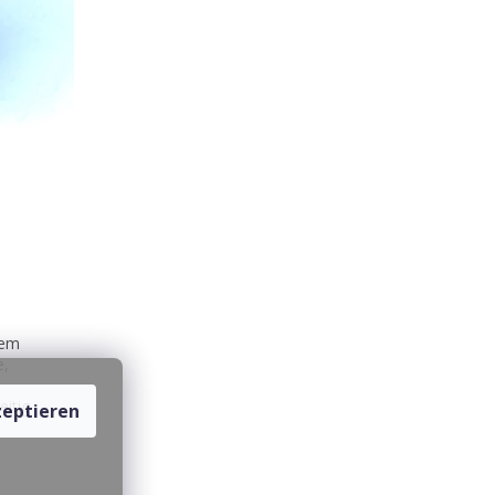
rem
e,
eitig
eptieren