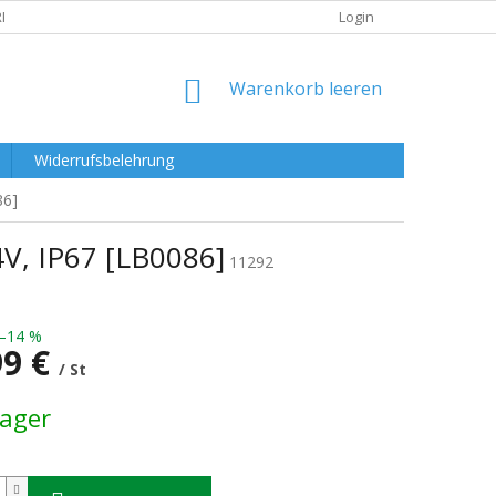
RKLÄRUNG
Login
WARENKORB
Warenkorb leeren
Widerrufsbelehrung
86]
V, IP67 [LB0086]
11292
–14 %
99 €
/ St
preis:
Lager