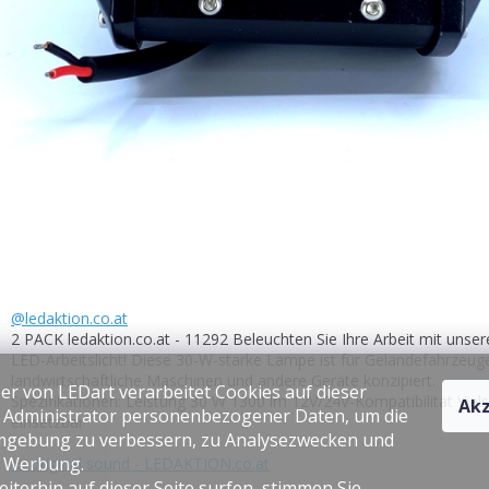
@ledaktion.co.at
2 PACK ledaktion.co.at - 11292 Beleuchten Sie Ihre Arbeit mit unse
LED-Arbeitslicht! Diese 30-W-starke Lampe ist für Geländefahrzeug
landwirtschaftliche Maschinen und andere Geräte konzipiert.
er von LEDart verarbeitet Cookies auf dieser
Spezifikationen: Leistung 30 W 1300 lm 12V/24V-Kompatibilität Viels
Akz
s Administrator personenbezogener Daten, um die
einsetzbar
gebung zu verbessern, zu Analysezwecken und
e Werbung.
♬ original sound - LEDAKTION.co.at
iterhin auf dieser Seite surfen, stimmen Sie