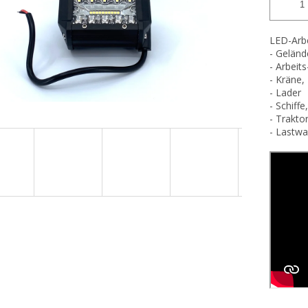
LED-Arbe
- Geländ
- Arbeit
- Kräne,
- Lader
- Schiff
- Trakto
- Lastw