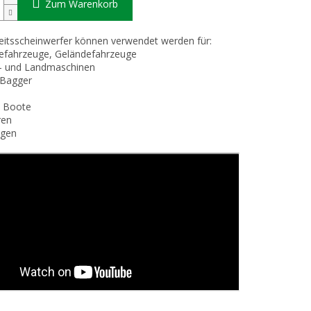
Zum Warenkorb
itsscheinwerfer können verwendet werden für:
efahrzeuge, Geländefahrzeuge
s- und Landmaschinen
 Bagger
e, Boote
ren
agen