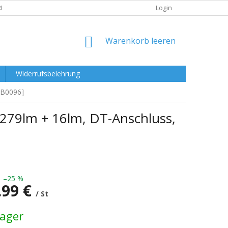
RKLÄRUNG
Login
WARENKORB
Warenkorb leeren
Widerrufsbelehrung
LB0096]
279lm + 16lm, DT-Anschluss,
–25 %
.99 €
/ St
preis:
Lager