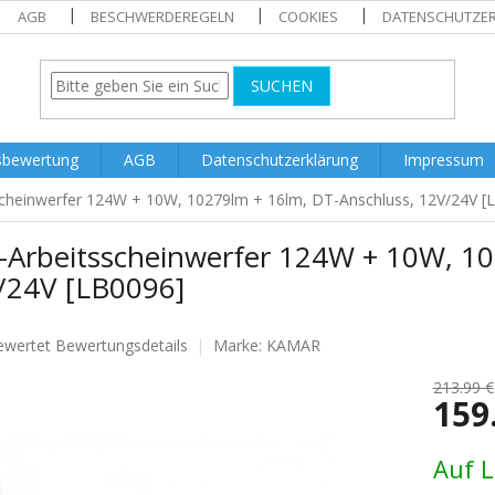
AGB
BESCHWERDEREGELN
COOKIES
DATENSCHUTZE
SUCHEN
sbewertung
AGB
Datenschutzerklärung
Impressum
cheinwerfer 124W + 10W, 10279lm + 16lm, DT-Anschluss, 12V/24V [
-Arbeitsscheinwerfer 124W + 10W, 10
/24V [LB0096]
ewertet
Bewertungsdetails
Marke:
KAMAR
nittliche
tbewertung
213.99 €
159
Verkaufs
Auf 
.