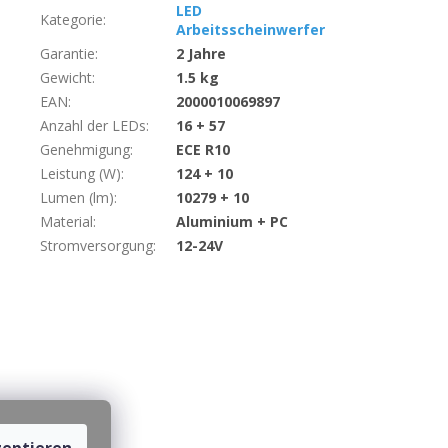
LED
Kategorie
:
Arbeitsscheinwerfer
Garantie
:
2 Jahre
Gewicht
:
1.5 kg
EAN
:
2000010069897
Anzahl der LEDs
:
16 + 57
Genehmigung
:
ECE R10
Leistung (W)
:
124 + 10
Lumen (lm)
:
10279 + 10
Material
:
Aluminium + PC
Stromversorgung
:
12-24V