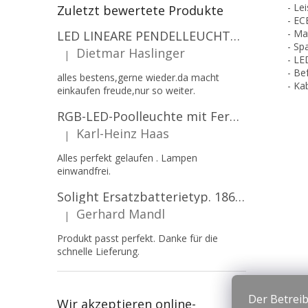
- Le
Zuletzt bewertete Produkte
- EC
- Ma
LED LINEARE PENDELLEUCHTE EXECULINE 120CM, 30W, 3750LM, 96°, 4000K, IP20, WEISS [207806]
- Sp
Dietmar Haslinger
|
Die Produktbewertung beträgt 5 von 5 Sternen.
- LE
- Be
alles bestens,gerne wieder.da macht
- Ka
einkaufen freude,nur so weiter.
RGB-LED-Poolleuchte mit Fernbedienung, 12W, 1260lm, PAR56, 12V, 1+1 gratis!
Karl-Heinz Haas
|
Die Produktbewertung beträgt 5 von 5 Sternen.
Alles perfekt gelaufen . Lampen
einwandfrei.
Solight Ersatzbatterietyp. 18650, 3,7 V, Li-Ion, 2200 mAh [WN900]
Gerhard Mandl
|
Die Produktbewertung beträgt 5 von 5 Sternen.
Produkt passt perfekt. Danke für die
schnelle Lieferung.
Der Betreib
Wir akzeptieren online-