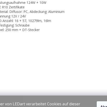
istungsaufnahme 124W + 10W
E R10 Zertifikate
terial: Diffusor: PC, Abdeckung: Aluminium
annung 12V / 24V
D-Anzahl: 16 + 57, 10279lm, 16lm
festigung: Schraube
bel: 250 mm + DT-Stecker
er von LEDart verarbeitet Cookies auf dieser