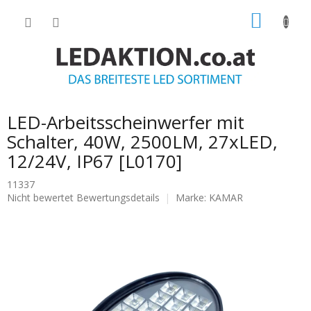
Zum
WARE
Inhalt
springen
LED-Arbeitsscheinwerfer mit
Schalter, 40W, 2500LM, 27xLED,
12/24V, IP67 [L0170]
11337
Die
Nicht bewertet
Bewertungsdetails
Marke:
KAMAR
durchschnittliche
Produktbewertung
ist
0.0
von
5
Sternen.