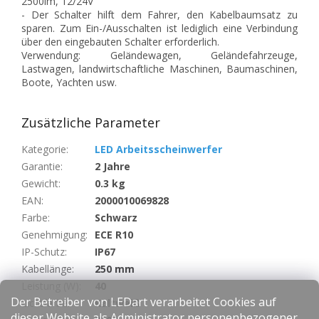
2500lm, 12/24V
- Der Schalter hilft dem Fahrer, den Kabelbaumsatz zu
sparen. Zum Ein-/Ausschalten ist lediglich eine Verbindung
über den eingebauten Schalter erforderlich.
Verwendung: Geländewagen, Geländefahrzeuge,
Lastwagen, landwirtschaftliche Maschinen, Baumaschinen,
Boote, Yachten usw.
Zusätzliche Parameter
Kategorie
:
LED Arbeitsscheinwerfer
Garantie
:
2 Jahre
Gewicht
:
0.3 kg
EAN
:
2000010069828
Farbe
:
Schwarz
Genehmigung
:
ECE R10
IP-Schutz
:
IP67
Kabellänge
:
250 mm
Leistung (W)
:
40
Der Betreiber von LEDart verarbeitet Cookies auf
Lichtfarbe
:
Kaltweiß
dieser Website als Administrator personenbezogener