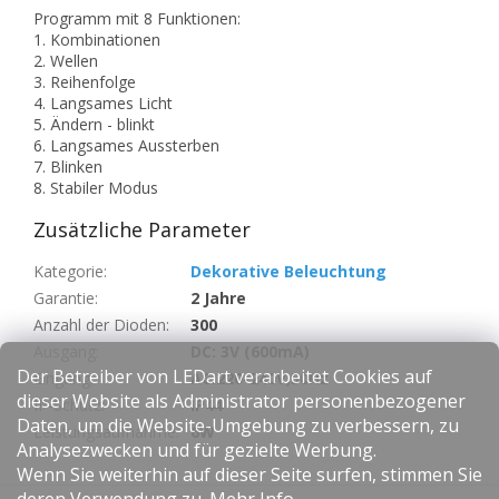
Programm mit 8 Funktionen:
1. Kombinationen
2. Wellen
3. Reihenfolge
4. Langsames Licht
5. Ändern - blinkt
6. Langsames Aussterben
7. Blinken
8. Stabiler Modus
Zusätzliche Parameter
Kategorie
:
Dekorative Beleuchtung
Garantie
:
2 Jahre
Anzahl der Dioden
:
300
Ausgang
:
DC: 3V (600mA)
Der Betreiber von LEDart verarbeitet Cookies auf
Eingang
:
AC:220-240V,50Hz
dieser Website als Administrator personenbezogener
IP-Schutz
:
IP44
Daten, um die Website-Umgebung zu verbessern, zu
Leistungsaufnahme
:
6W
Analysezwecken und für gezielte Werbung.
Wenn Sie weiterhin auf dieser Seite surfen, stimmen Sie
F