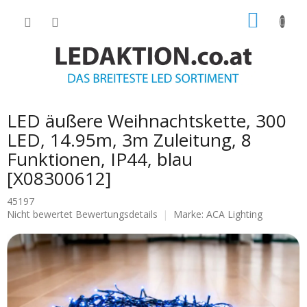
Zum
WARE
Inhalt
springen
LED äußere Weihnachtskette, 300
LED, 14.95m, 3m Zuleitung, 8
Funktionen, IP44, blau
[X08300612]
45197
Die
Nicht bewertet
Bewertungsdetails
Marke:
ACA Lighting
durchschnittliche
Produktbewertung
ist
0.0
von
5
Sternen.