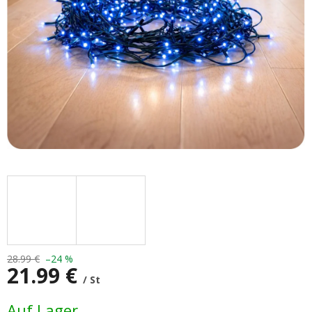
28.99 €
–24 %
21.99 €
/ St
Verkaufspreis:
Auf Lager