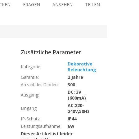
CKEN
FRAGEN
ANSEHEN
TEILEN
Zusätzliche Parameter
Dekorative
Kategorie
:
Beleuchtung
Garantie
:
2 Jahre
Anzahl der Dioden
:
300
DC: 3V
Ausgang
:
(600mA)
AC:220-
Eingang
:
240V,50Hz
IP-Schutz
:
IP44
Leistungsaufnahme
:
6W
Dieser Artikel ist leider