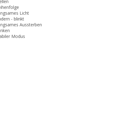
ellen
eihenfolge
angsames Licht
ndern - blinkt
angsames Aussterben
linken
tabiler Modus