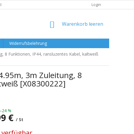
RKLÄRUNG
Login
WARENKORB
Warenkorb leeren
Widerrufsbelehrung
 8 Funktionen, IP44, ransluzentes Kabel, kaltweiß
4.95m, 3m Zuleitung, 8
ltweiß [X08300222]
–24 %
99 €
/ St
preis:
 verfügbar