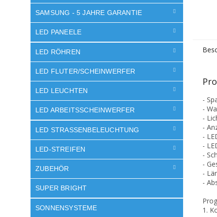
SAMSUNG - 5 JAHRE GARANTIE
LED PANEELE
Besc
LED RÖHREN
LED FLUTER/SCHEINWERFER
Pro
LED LEUCHTEN
- Sp
- Wa
LED ARBEITSSCHEINWERFER
- Li
- An
LED STRASSENBELEUCHTUNG
- LE
- LE
LED-STREIFEN
- Sc
- Ge
ZUBEHÖR
- Lä
- Ab
SUPER BRIGHT
Prog
SONNENSYSTEME
1. K