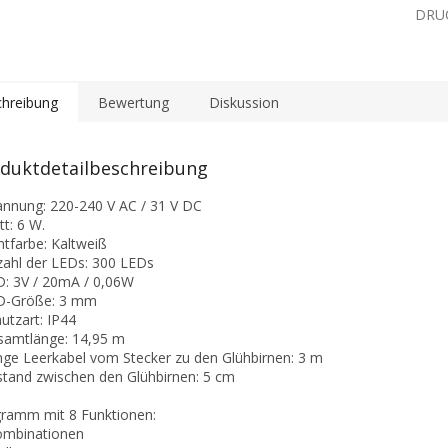
DRU
hreibung
Bewertung
Diskussion
duktdetailbeschreibung
annung: 220-240 V AC / 31 V DC
tt: 6 W.
chtfarbe: Kaltweiß
zahl der LEDs: 300 LEDs
D: 3V / 20mA / 0,06W
D-Größe: 3 mm
hutzart: IP44
samtlänge: 14,95 m
nge Leerkabel vom Stecker zu den Glühbirnen: 3 m
stand zwischen den Glühbirnen: 5 cm
ramm mit 8 Funktionen:
ombinationen