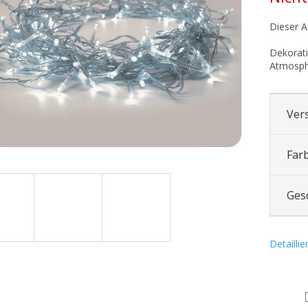
.
Dieser Ar
Dekorati
Atmosph
Ver
Far
Ges
Detailli