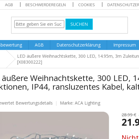
AGB
BESCHWERDEREGELN
COOKIES
DATENSCHUTZE
SUCHEN
sbewertung
AGB
Datenschutzerklärung
Impressum
LED äußere Weihnachtskette, 300 LED, 14.95m, 3m Zuleitung,
[X08300222]
 äußere Weihnachtskette, 300 LED, 1
tionen, IP44, ransluzentes Kabel, ka
ewertet
Bewertungsdetails
Marke:
ACA Lighting
nittliche
tbewertung
28.99 €
21.
Verkaufs
Nicht