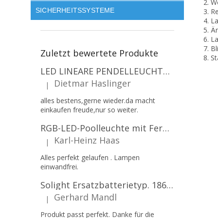
2. W
SICHERHEITSSYSTEME
3. R
4. L
5. Ä
6. L
7. B
Zuletzt bewertete Produkte
8. S
LED LINEARE PENDELLEUCHTE EXECULINE 120CM, 30W, 3750LM, 96°, 4000K, IP20, WEISS [207806]
Dietmar Haslinger
|
Die Produktbewertung beträgt 5 von 5 Sternen.
alles bestens,gerne wieder.da macht
einkaufen freude,nur so weiter.
RGB-LED-Poolleuchte mit Fernbedienung, 12W, 1260lm, PAR56, 12V, 1+1 gratis!
Karl-Heinz Haas
|
Die Produktbewertung beträgt 5 von 5 Sternen.
Alles perfekt gelaufen . Lampen
einwandfrei.
Solight Ersatzbatterietyp. 18650, 3,7 V, Li-Ion, 2200 mAh [WN900]
Gerhard Mandl
|
Die Produktbewertung beträgt 5 von 5 Sternen.
Produkt passt perfekt. Danke für die