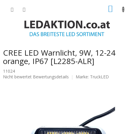
Zum
WARE
Inhalt
springen
CREE LED Warnlicht, 9W, 12-24
orange, IP67 [L2285-ALR]
11024
Die
Nicht bewertet
Bewertungsdetails
Marke:
TruckLED
durchschnittliche
Produktbewertung
ist
0.0
von
5
Sternen.