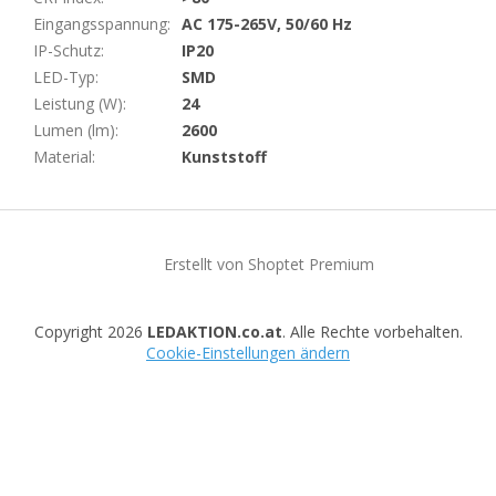
Eingangsspannung
:
AC 175-265V, 50/60 Hz
IP-Schutz
:
IP20
LED-Typ
:
SMD
Leistung (W)
:
24
Lumen (lm)
:
2600
Material
:
Kunststoff
F
u
Erstellt von Shoptet Premium
ß
z
e
Copyright 2026
LEDAKTION.co.at
. Alle Rechte vorbehalten.
i
Cookie-Einstellungen ändern
l
e