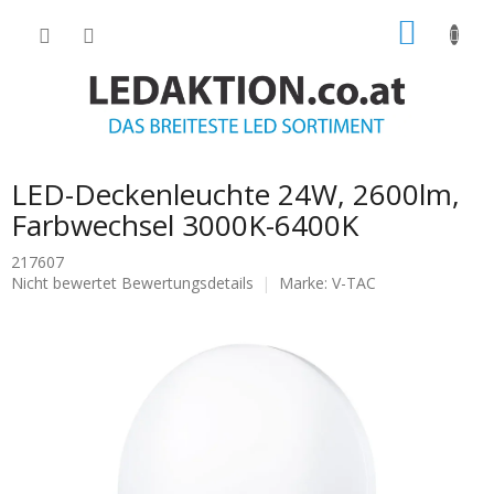
Zum
WARE
Inhalt
springen
LED-Deckenleuchte 24W, 2600lm,
Farbwechsel 3000K-6400K
217607
Die
Nicht bewertet
Bewertungsdetails
Marke:
V-TAC
durchschnittliche
Produktbewertung
ist
0.0
von
5
Sternen.