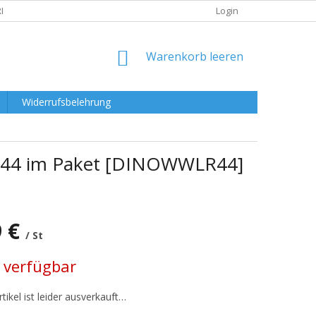
RKLÄRUNG
Login
WARENKORB
Warenkorb leeren
Widerrufsbelehrung
R44 im Paket [DINOWWLR44]
9 €
/ St
preis:
 verfügbar
tikel ist leider ausverkauft…