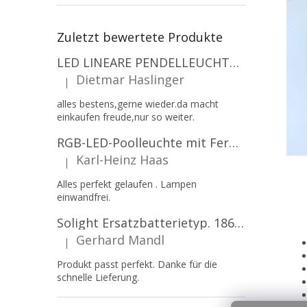
Zuletzt bewertete Produkte
LED LINEARE PENDELLEUCHTE EXECULINE 120CM, 30W, 3750LM, 96°, 4000K, IP20, WEISS [207806]
Dietmar Haslinger
|
Die Produktbewertung beträgt 5 von 5 Sternen.
alles bestens,gerne wieder.da macht
einkaufen freude,nur so weiter.
RGB-LED-Poolleuchte mit Fernbedienung, 12W, 1260lm, PAR56, 12V, 1+1 gratis!
Karl-Heinz Haas
|
Die Produktbewertung beträgt 5 von 5 Sternen.
Alles perfekt gelaufen . Lampen
einwandfrei.
Solight Ersatzbatterietyp. 18650, 3,7 V, Li-Ion, 2200 mAh [WN900]
Gerhard Mandl
|
Die Produktbewertung beträgt 5 von 5 Sternen.
Produkt passt perfekt. Danke für die
schnelle Lieferung.