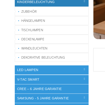
e
KINDERBELEUCHTUNG
ZUBEHÖR
HÄNGELAMPEN
TISCHLAMPEN
DECKENLAMPE
WANDLEUCHTEN
DEKORATIVE BELEUCHTUNG
LED LAMPEN
V-TAC SMART
CREE – 6 JAHRE GARANTIE
SAMSUNG - 5 JAHRE GARANTIE