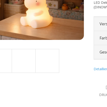
LED Dek
(
DINOW
Ver
Far
Ges
Detailli
DRU