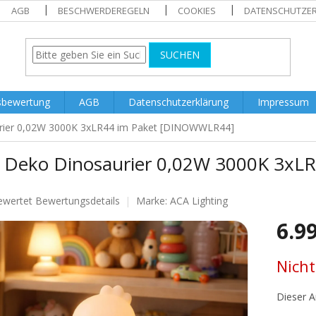
AGB
BESCHWERDEREGELN
COOKIES
DATENSCHUTZE
SUCHEN
sbewertung
AGB
Datenschutzerklärung
Impressum
rier 0,02W 3000K 3xLR44 im Paket [DINOWWLR44]
 Deko Dinosaurier 0,02W 3000K 3xL
ewertet
Bewertungsdetails
Marke:
ACA Lighting
nittliche
6.9
tbewertung
Verkaufs
Nicht
.
Dieser Ar