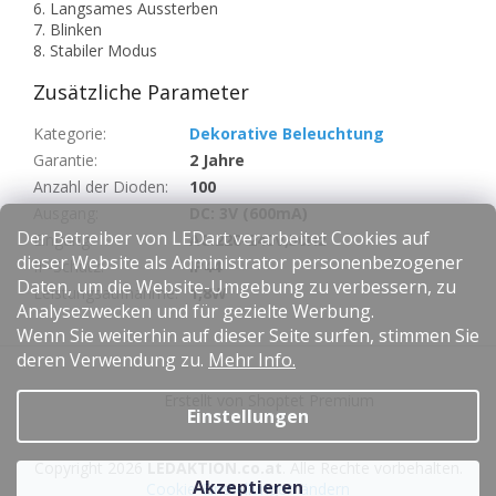
6. Langsames Aussterben
7. Blinken
8. Stabiler Modus
Zusätzliche Parameter
Kategorie
:
Dekorative Beleuchtung
Garantie
:
2 Jahre
Anzahl der Dioden
:
100
Ausgang
:
DC: 3V (600mA)
Der Betreiber von LEDart verarbeitet Cookies auf
Eingang
:
AC:220-240V,50Hz
dieser Website als Administrator personenbezogener
IP-Schutz
:
IP44
Daten, um die Website-Umgebung zu verbessern, zu
Leistungsaufnahme
:
1,8W
Analysezwecken und für gezielte Werbung.
Wenn Sie weiterhin auf dieser Seite surfen, stimmen Sie
F
deren Verwendung zu.
Mehr Info.
u
Erstellt von Shoptet Premium
ß
Einstellungen
z
e
Copyright 2026
LEDAKTION.co.at
. Alle Rechte vorbehalten.
i
Akzeptieren
Cookie-Einstellungen ändern