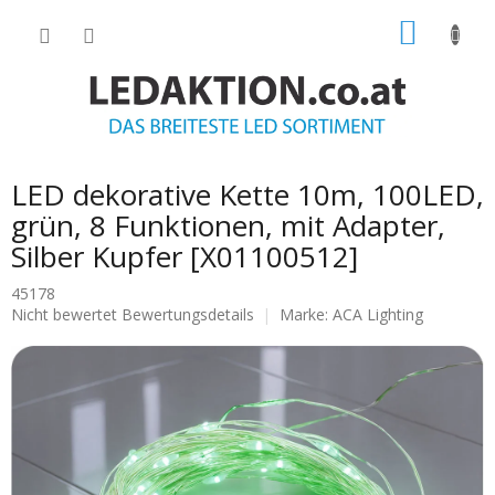
Zum
WARE
Inhalt
springen
LED dekorative Kette 10m, 100LED,
grün, 8 Funktionen, mit Adapter,
Silber Kupfer [X01100512]
45178
Die
Nicht bewertet
Bewertungsdetails
Marke:
ACA Lighting
durchschnittliche
Produktbewertung
ist
0.0
von
5
Sternen.