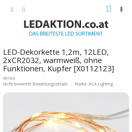
Zum
WARE
Inhalt
springen
LED-Dekorkette 1,2m, 12LED,
2xCR2032, warmweiß, ohne
Funktionen, Kupfer [X0112123]
45164
Die
Nicht bewertet
Bewertungsdetails
Marke:
ACA Lighting
durchschnittliche
Produktbewertung
ist
0.0
von
5
Sternen.