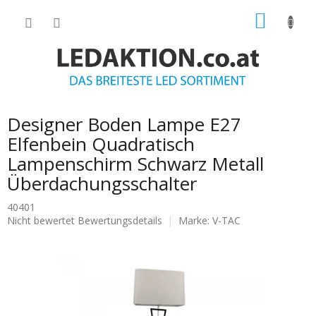
Zum
WARE
Inhalt
springen
Designer Boden Lampe E27
Elfenbein Quadratisch
Lampenschirm Schwarz Metall
Überdachungsschalter
40401
Die
Nicht bewertet
Bewertungsdetails
Marke:
V-TAC
durchschnittliche
Produktbewertung
ist
0.0
von
5
Sternen.