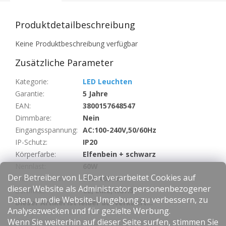
Produktdetailbeschreibung
Keine Produktbeschreibung verfügbar
Zusätzliche Parameter
Kategorie
:
LED Leuchten
Garantie
:
5 Jahre
EAN
:
3800157648547
Dimmbare
:
Nein
Eingangsspannung
:
AC:100-240V,50/60Hz
IP-Schutz
:
IP20
Körperfarbe
:
Elfenbein + schwarz
Nennlast
:
60W
Der Betreiber von LEDart verarbeitet Cookies auf
Warennummer
:
9405403990
dieser Website als Administrator personenbezogener
Zertifikat
:
CE, EMC, ROHS
Daten, um die Website-Umgebung zu verbessern, zu
Dieser Artikel ist leider ausverkauft…
Analysezwecken und für gezielte Werbung.
Wenn Sie weiterhin auf dieser Seite surfen, stimmen Sie