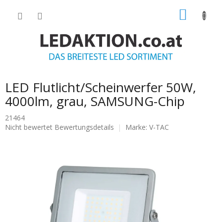
Zum
WARE
Inhalt
springen
LED Flutlicht/Scheinwerfer 50W,
4000lm, grau, SAMSUNG-Chip
21464
Die
Nicht bewertet
Bewertungsdetails
Marke:
V-TAC
durchschnittliche
Produktbewertung
ist
0.0
von
5
Sternen.