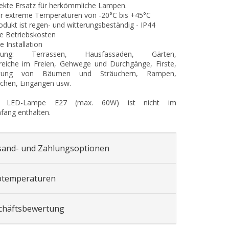
ekte Ersatz für herkömmliche Lampen.
für extreme Temperaturen von -20°C bis +45°C
odukt ist regen- und witterungsbeständig - IP44
ge Betriebskosten
e Installation
dung: Terrassen, Hausfassaden, Gärten,
eiche im Freien, Gehwege und Durchgänge, Firste,
htung von Bäumen und Sträuchern, Rampen,
chen, Eingängen usw.
s: LED-Lampe E27 (max. 60W) ist nicht im
fang enthalten.
sand- und Zahlungsoptionen
btemperaturen
chäftsbewertung