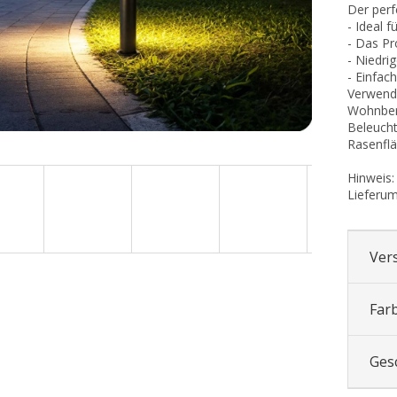
Der perf
- Ideal 
- Das Pr
- Niedri
- Einfach
Verwen
Wohnber
Beleuc
Rasenflä
Hinwei
Lieferum
Ver
Far
Ges