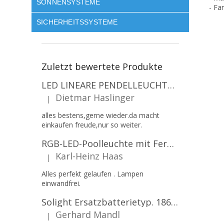
SONNENSYSTEME
- Fa
SICHERHEITSSYSTEME
Zuletzt bewertete Produkte
LED LINEARE PENDELLEUCHTE EXECULINE 120CM, 30W, 3750LM, 96°, 4000K, IP20, WEISS [207806]
Dietmar Haslinger
|
Die Produktbewertung beträgt 5 von 5 Sternen.
alles bestens,gerne wieder.da macht
einkaufen freude,nur so weiter.
RGB-LED-Poolleuchte mit Fernbedienung, 12W, 1260lm, PAR56, 12V, 1+1 gratis!
Karl-Heinz Haas
|
Die Produktbewertung beträgt 5 von 5 Sternen.
Alles perfekt gelaufen . Lampen
einwandfrei.
Solight Ersatzbatterietyp. 18650, 3,7 V, Li-Ion, 2200 mAh [WN900]
Gerhard Mandl
|
Die Produktbewertung beträgt 5 von 5 Sternen.