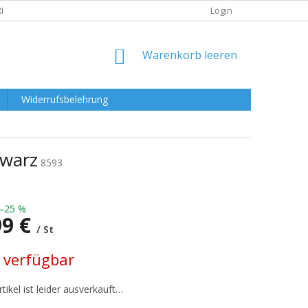
RKLÄRUNG
Login
WARENKORB
Warenkorb leeren
Widerrufsbelehrung
hwarz
8593
–25 %
99 €
/ St
preis:
 verfügbar
tikel ist leider ausverkauft…