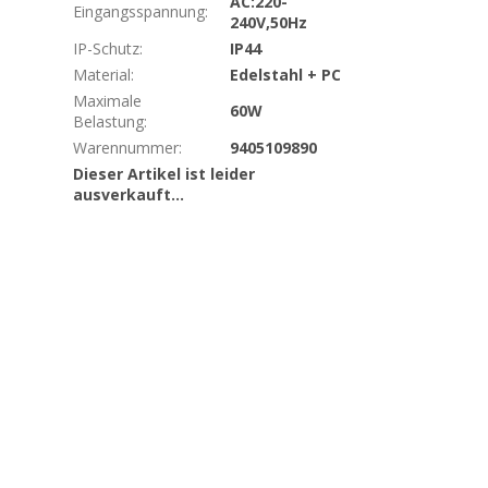
AC:220-
Eingangsspannung
:
240V,50Hz
IP-Schutz
:
IP44
Material
:
Edelstahl + PC
Maximale
60W
Belastung
:
Warennummer
:
9405109890
Dieser Artikel ist leider
ausverkauft…