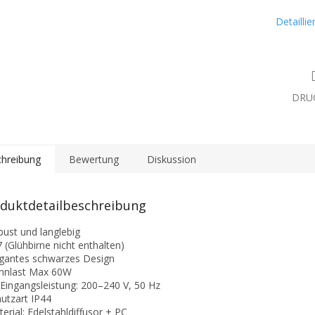
Detailli
DRU
hreibung
Bewertung
Diskussion
duktdetailbeschreibung
bust und langlebig
7 (Glühbirne nicht enthalten)
egantes schwarzes Design
nnlast Max 60W
-Eingangsleistung: 200–240 V, 50 Hz
hutzart IP44
terial: Edelstahldiffusor + PC