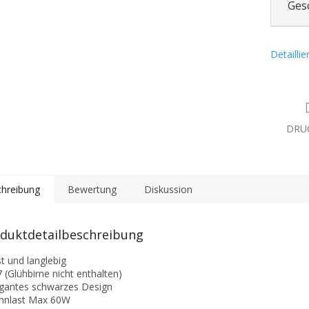
Ges
Detailli
DRU
hreibung
Bewertung
Diskussion
duktdetailbeschreibung
st und langlebig
7 (Glühbirne nicht enthalten)
egantes schwarzes Design
nnlast Max 60W