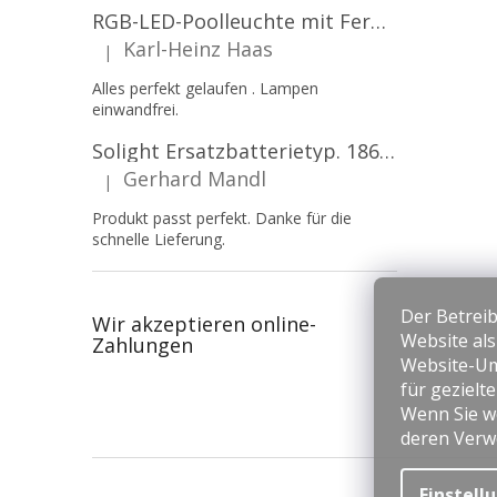
RGB-LED-Poolleuchte mit Fernbedienung, 12W, 1260lm, PAR56, 12V, 1+1 gratis!
Karl-Heinz Haas
|
Die Produktbewertung beträgt 5 von 5 Sternen.
Alles perfekt gelaufen . Lampen
einwandfrei.
Solight Ersatzbatterietyp. 18650, 3,7 V, Li-Ion, 2200 mAh [WN900]
Gerhard Mandl
|
Die Produktbewertung beträgt 5 von 5 Sternen.
Produkt passt perfekt. Danke für die
schnelle Lieferung.
Der Betreib
Wir akzeptieren online-
Website al
Zahlungen
Website-Um
für gezielt
Wenn Sie we
deren Verw
F
u
Einstell