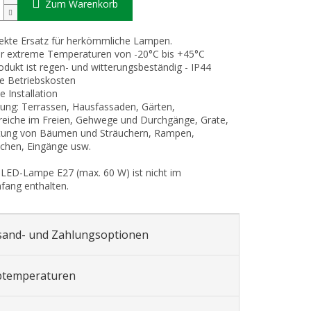
Zum Warenkorb
ekte Ersatz für herkömmliche Lampen.
für extreme Temperaturen von -20°C bis +45°C
odukt ist regen- und witterungsbeständig - IP44
ge Betriebskosten
e Installation
ng: Terrassen, Hausfassaden, Gärten,
eiche im Freien, Gehwege und Durchgänge, Grate,
tung von Bäumen und Sträuchern, Rampen,
chen, Eingänge usw.
 LED-Lampe E27 (max. 60 W) ist nicht im
fang enthalten.
sand- und Zahlungsoptionen
btemperaturen