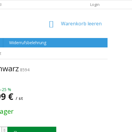
RKLÄRUNG
Login
WARENKORB
Warenkorb leeren
Widerrufsbelehrung
z
hwarz
8594
–25 %
99 €
/ st
preis:
Lager