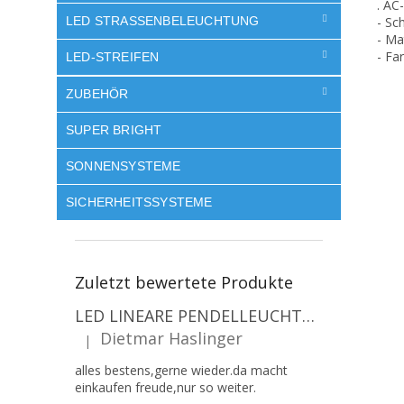
. AC
LED STRASSENBELEUCHTUNG
- Sc
- Ma
- Fa
LED-STREIFEN
ZUBEHÖR
SUPER BRIGHT
SONNENSYSTEME
SICHERHEITSSYSTEME
Zuletzt bewertete Produkte
LED LINEARE PENDELLEUCHTE EXECULINE 120CM, 30W, 3750LM, 96°, 4000K, IP20, WEISS [207806]
Dietmar Haslinger
|
Die Produktbewertung beträgt 5 von 5 Sternen.
alles bestens,gerne wieder.da macht
einkaufen freude,nur so weiter.