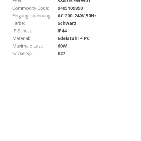
EAN
:
3800157659901
Commodity Code
:
9405109890
Eingangsspannung
:
AC:200-240V,50Hz
Farbe
:
Schwarz
IP-Schutz
:
IP44
Material
:
Edelstahl + PC
Maximale Last
:
60W
Sockeltyp
:
E27