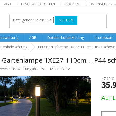
AGB
BESCHWERDEREGELN
COOKIES
DATENSCHUTZE
SUCHEN
sbewertung
AGB
Datenschutzerklärung
Impressum
rtenbeleuchtung
LED-Gartenlampe 1XE27 110cm , IP44 schwar
-Gartenlampe 1XE27 110cm , IP44 sc
ewertet
Bewertungsdetails
Marke:
V-TAC
nittliche
tbewertung
47.99 €
35.
Verkaufs
Auf 
.