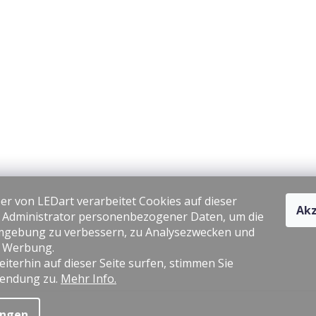
er von LEDart verarbeitet Cookies auf dieser
Akz
s Administrator personenbezogener Daten, um die
gebung zu verbessern, zu Analysezwecken und
e Werbung.
iterhin auf dieser Seite surfen, stimmen Sie
endung zu.
Mehr Info.
ungen