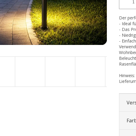
Der perf
- Ideal 
- Das Pr
- Niedri
- Einfach
Verwendu
Wohnber
Beleuch
Rasenflä
Hinweis:
Lieferum
Ver
Far