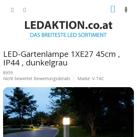
Zum
WARE
Inhalt
springen
LED-Gartenlampe 1XE27 45cm ,
IP44 , dunkelgrau
8959
Die
Nicht bewertet
Bewertungsdetails
Marke:
V-TAC
durchschnittliche
Produktbewertung
ist
0.0
von
5
Sternen.