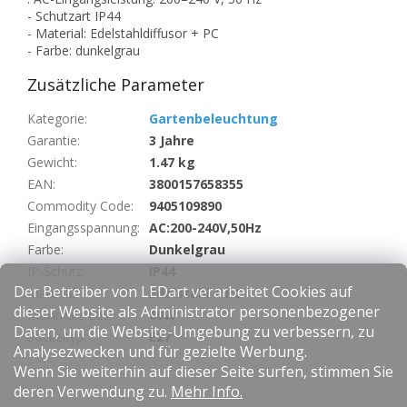
- Schutzart IP44
- Material: Edelstahldiffusor + PC
- Farbe: dunkelgrau
Zusätzliche Parameter
Kategorie
:
Gartenbeleuchtung
Garantie
:
3 Jahre
Gewicht
:
1.47 kg
EAN
:
3800157658355
Commodity Code
:
9405109890
Eingangsspannung
:
AC:200-240V,50Hz
Farbe
:
Dunkelgrau
IP-Schutz
:
IP44
Der Betreiber von LEDart verarbeitet Cookies auf
Material
:
Edelstahl + PC
dieser Website als Administrator personenbezogener
Maximale Last
:
60W
Daten, um die Website-Umgebung zu verbessern, zu
Sockeltyp
:
E27
Analysezwecken und für gezielte Werbung.
Wenn Sie weiterhin auf dieser Seite surfen, stimmen Sie
F
deren Verwendung zu.
Mehr Info.