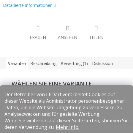
Detaillierte Informationen
FRAGEN
ANSEHEN
TEILEN
Varianten
Beschreibung
Bewertung (1)
Diskussion
Der Betreiber von LEDart verarbeitet Cookies auf
Kaltweiß
dieser Website als Administrator personenbezogener
Nicht verfügbar
| 7490
EAN:
3800157640763
Daten, um die Website-Umgebung zu verbessern, zu
Analysezwecken und für gezielte Werbung.
Wenn Sie weiterhin auf dieser Seite surfen, stimmen Sie
F
deren Verwendung zu.
Mehr Info.
u