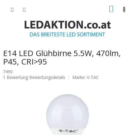
Zum
WARE
Inhalt
springen
E14 LED Glühbirne 5.5W, 470lm,
P45, CRI>95
7490
Die
1 Bewertung
Bewertungsdetails
Marke:
V-TAC
durchschnittliche
Produktbewertung
ist
4.0
von
5
Sternen.