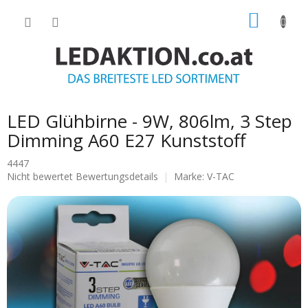
Zum
WARE
Inhalt
springen
LED Glühbirne - 9W, 806lm, 3 Step
Dimming A60 Е27 Kunststoff
4447
Die
Nicht bewertet
Bewertungsdetails
Marke:
V-TAC
durchschnittliche
Produktbewertung
ist
0.0
von
5
Sternen.