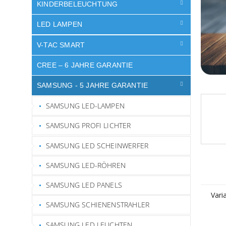
e
KINDERBELEUCHTUNG
LED LAMPEN
V-TAC SMART
CREE – 6 JAHRE GARANTIE
SAMSUNG - 5 JAHRE GARANTIE
SAMSUNG LED-LAMPEN
SAMSUNG PROFI LICHTER
SAMSUNG LED SCHEINWERFER
SAMSUNG LED-RÖHREN
SAMSUNG LED PANELS
Vari
SAMSUNG SCHIENENSTRAHLER
SAMSUNG LED LEUCHTEN