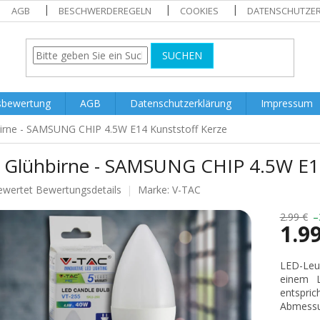
AGB
BESCHWERDEREGELN
COOKIES
DATENSCHUTZE
SUCHEN
sbewertung
AGB
Datenschutzerklärung
Impressum
irne - SAMSUNG CHIP 4.5W E14 Kunststoff Kerze
 Glühbirne - SAMSUNG CHIP 4.5W E14
ewertet
Bewertungsdetails
Marke:
V-TAC
nittliche
tbewertung
2.99 €
–
1.9
Verkaufs
LED-Leu
einem L
.
entspric
Abmess