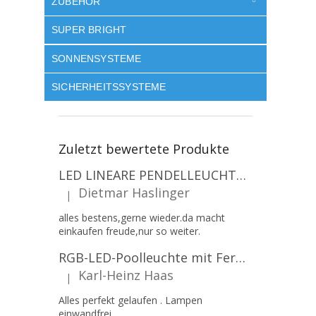
ZUBEHÖR
SUPER BRIGHT
SONNENSYSTEME
SICHERHEITSSYSTEME
Zuletzt bewertete Produkte
LED LINEARE PENDELLEUCHTE EXECULINE 120CM, 30W, 3750LM, 96°, 4000K, IP20, WEISS [207806]
Dietmar Haslinger
|
Die Produktbewertung beträgt 5 von 5 Sternen.
alles bestens,gerne wieder.da macht
einkaufen freude,nur so weiter.
RGB-LED-Poolleuchte mit Fernbedienung, 12W, 1260lm, PAR56, 12V, 1+1 gratis!
Karl-Heinz Haas
|
Die Produktbewertung beträgt 5 von 5 Sternen.
Alles perfekt gelaufen . Lampen
einwandfrei.