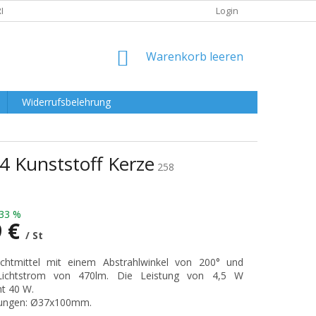
RKLÄRUNG
Login
WARENKORB
Warenkorb leeren
Widerrufsbelehrung
 Kunststoff Kerze
258
33 %
9 €
/ St
preis:
chtmittel mit einem Abstrahlwinkel von 200° und
ichtstrom von 470lm. Die Leistung von 4,5 W
ht 40 W.
ungen: Ø37x100mm.