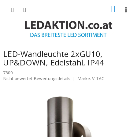
Zum
WARE
Inhalt
springen
LED-Wandleuchte 2xGU10,
UP&DOWN, Edelstahl, IP44
7500
Die
Nicht bewertet
Bewertungsdetails
Marke:
V-TAC
durchschnittliche
Produktbewertung
ist
0.0
von
5
Sternen.