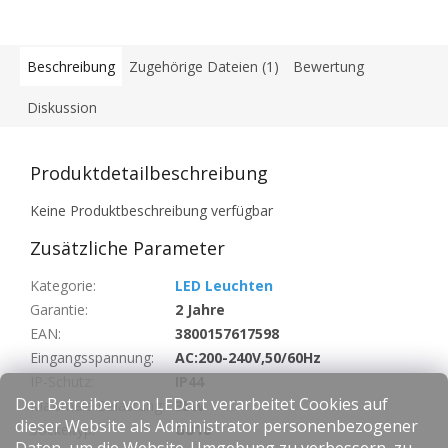
Beschreibung
Zugehörige Dateien (1)
Bewertung
Diskussion
Produktdetailbeschreibung
Keine Produktbeschreibung verfügbar
Zusätzliche Parameter
Kategorie
:
LED Leuchten
Garantie
:
2 Jahre
EAN
:
3800157617598
Eingangsspannung
:
AC:200-240V,50/60Hz
IP-Schutz
:
IP44
Der Betreiber von LEDart verarbeitet Cookies auf
Maximale Belastung
:
35W
dieser Website als Administrator personenbezogener
Sockeltyp
:
GU10