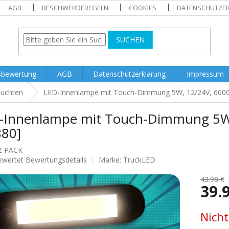
AGB
BESCHWERDEREGELN
COOKIES
DATENSCHUTZE
SUCHEN
sbewertung
AGB
Datenschutzerklärung
Impressum
euchten
LED-Innenlampe mit Touch-Dimmung 5W, 12/24V, 6000
-Innenlampe mit Touch-Dimmung 5W,
880]
2-PACK
ewertet
Bewertungsdetails
Marke:
TruckLED
nittliche
tbewertung
43.98 €
39.
Verkaufs
Nicht
.