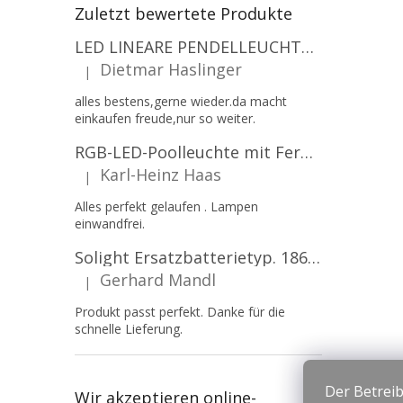
Zuletzt bewertete Produkte
LED LINEARE PENDELLEUCHTE EXECULINE 120CM, 30W, 3750LM, 96°, 4000K, IP20, WEISS [207806]
Dietmar Haslinger
|
Die Produktbewertung beträgt 5 von 5 Sternen.
alles bestens,gerne wieder.da macht
einkaufen freude,nur so weiter.
RGB-LED-Poolleuchte mit Fernbedienung, 12W, 1260lm, PAR56, 12V, 1+1 gratis!
Karl-Heinz Haas
|
Die Produktbewertung beträgt 5 von 5 Sternen.
Alles perfekt gelaufen . Lampen
einwandfrei.
Solight Ersatzbatterietyp. 18650, 3,7 V, Li-Ion, 2200 mAh [WN900]
Gerhard Mandl
|
Die Produktbewertung beträgt 5 von 5 Sternen.
Produkt passt perfekt. Danke für die
schnelle Lieferung.
Der Betreib
Wir akzeptieren online-