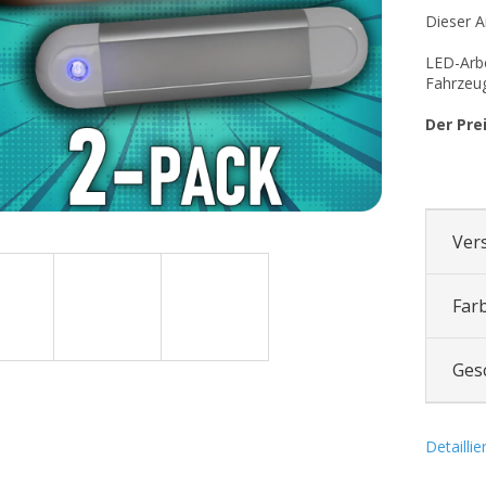
Dieser Ar
LED-Arbe
Fahrzeug
Der Prei
Ver
Far
Ges
Detailli