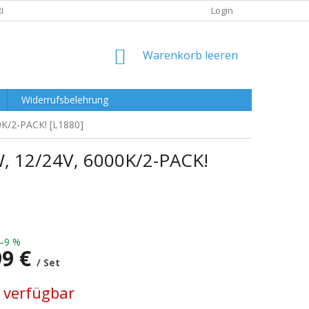
RKLÄRUNG
Login
WARENKORB
Warenkorb leeren
Widerrufsbelehrung
K/2-PACK! [L1880]
 12/24V, 6000K/2-PACK!
–9 %
99 €
/ Set
preis:
 verfügbar