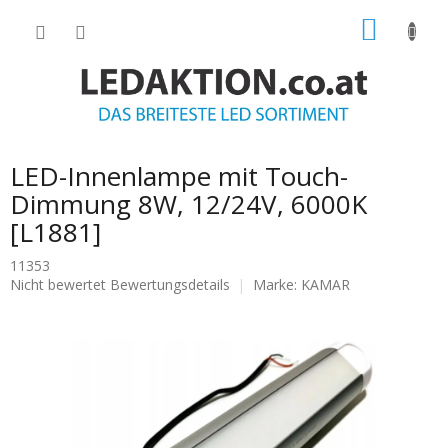
Zum
WARE
Inhalt
springen
LED-Innenlampe mit Touch-
Dimmung 8W, 12/24V, 6000K
[L1881]
11353
Die
Nicht bewertet
Bewertungsdetails
Marke:
KAMAR
durchschnittliche
Produktbewertung
ist
0.0
von
5
Sternen.