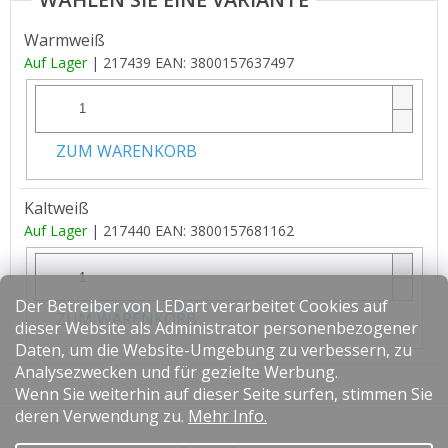
Warmweiß
Auf Lager
| 217439
EAN:
3800157637497
ZUM WARENKORB
Kaltweiß
Auf Lager
| 217440
EAN:
3800157681162
Der Betreiber von LEDart verarbeitet Cookies auf
ZUM WARENKORB
dieser Website als Administrator personenbezogener
Daten, um die Website-Umgebung zu verbessern, zu
Analysezwecken und für gezielte Werbung.
Wenn Sie weiterhin auf dieser Seite surfen, stimmen Sie
F
deren Verwendung zu.
Mehr Info.
u