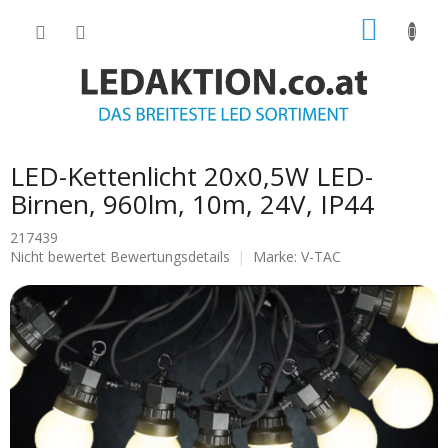
Zum
WARE
Inhalt
springen
LED-Kettenlicht 20x0,5W LED-
Birnen, 960lm, 10m, 24V, IP44
217439
Die
Nicht bewertet
Bewertungsdetails
Marke:
V-TAC
durchschnittliche
Produktbewertung
ist
0.0
von
5
Sternen.