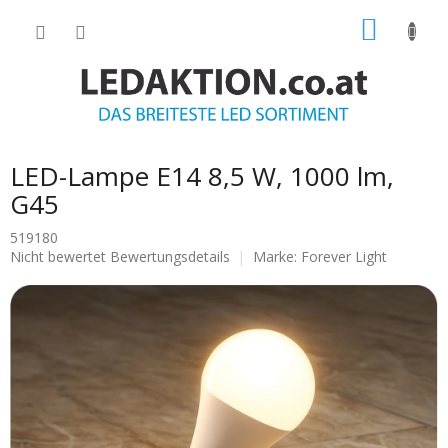
Zum
WARE
Inhalt
springen
LED-Lampe E14 8,5 W, 1000 lm,
G45
519180
Die
Nicht bewertet
Bewertungsdetails
Marke:
Forever Light
durchschnittliche
Produktbewertung
ist
0.0
von
5
Sternen.