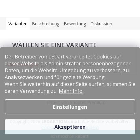
Varianten
Beschreibung
Bewertung
Diskussion
Der Betreiber von LEDart verarbeitet Cookies auf
Warmweiß [RTV9000040]
dieser Website als Administrator personenbezogener
Nicht verfügbar
| 519180
EAN:
5907504519180
Daten, um die Website-Umgebung zu verbessern, zu
Analysezwecken und für gezielte Werbung.
Wenn Sie weiterhin auf dieser Seite surfen, stimmen Sie
F
deren Verwendung zu.
Mehr Info.
u
Erstellt von Shoptet Premium
ß
Einstellungen
z
e
Copyright 2026
LEDAKTION.co.at
. Alle Rechte vorbehalten.
i
Akzeptieren
Cookie-Einstellungen ändern
l
Ich möchte Rabatt!
e