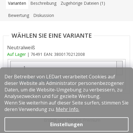
Varianten
Beschreibung
Zugehörige Dateien (1)
Bewertung
Diskussion
Neutralweiß
Auf Lager
| 76491
EAN:
3800170212008
Der Betreiber von LEDart verarbeitet Cookies auf
ZUM WARENKORB
dieser Website als Administrator personenbezogener
Daten, um die Website-Umgebung zu verbessern, zu
Analysezwecken und für gezielte Werbung.
Wenn Sie weiterhin auf dieser Seite surfen, stimmen Sie
F
deren Verwendung zu.
Mehr Info.
u
Erstellt von Shoptet Premium
ß
Einstellungen
z