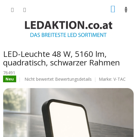
Zum
WARE
Inhalt
springen
LED-Leuchte 48 W, 5160 lm,
quadratisch, schwarzer Rahmen
76491
Die
Nicht bewertet
Bewertungsdetails
Marke:
V-TAC
Neu
durchschnittliche
Produktbewertung
ist
0.0
von
5
Sternen.