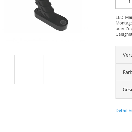
LED-Mark
Montage 
oder Zug
Geeignet
Ver
Far
Ges
Detailli