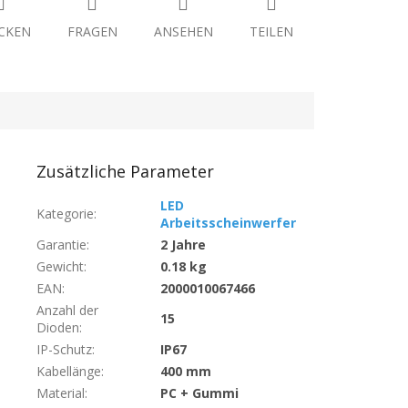
CKEN
FRAGEN
ANSEHEN
TEILEN
Zusätzliche Parameter
LED
Kategorie
:
Arbeitsscheinwerfer
Garantie
:
2 Jahre
Gewicht
:
0.18 kg
EAN
:
2000010067466
Anzahl der
15
Dioden
:
IP-Schutz
:
IP67
Kabellänge
:
400 mm
Material
:
PC + Gummi