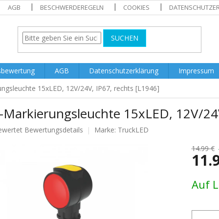
AGB
BESCHWERDEREGELN
COOKIES
DATENSCHUTZE
SUCHEN
sbewertung
AGB
Datenschutzerklärung
Impressum
ngsleuchte 15xLED, 12V/24V, IP67, rechts [L1946]
-Markierungsleuchte 15xLED, 12V/24V,
ewertet
Bewertungsdetails
Marke:
TruckLED
nittliche
tbewertung
14.99 €
11.
Verkaufs
Auf 
.