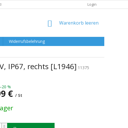
RKLÄRUNG
Login
WARENKORB
Warenkorb leeren
Widerrufsbelehrung
 IP67, rechts [L1946]
11375
–20 %
99 €
/ St
preis:
Lager