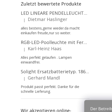
Zuletzt bewertete Produkte
LED LINEARE PENDELLEUCHTE EXECULINE 120CM, 30W, 3750LM, 96°, 4000K, IP20, WEISS [207806]
Dietmar Haslinger
|
Die Produktbewertung beträgt 5 von 5 Sternen.
alles bestens,gerne wieder.da macht
einkaufen freude,nur so weiter.
RGB-LED-Poolleuchte mit Fernbedienung, 12W, 1260lm, PAR56, 12V, 1+1 gratis!
Karl-Heinz Haas
|
Die Produktbewertung beträgt 5 von 5 Sternen.
Alles perfekt gelaufen . Lampen
einwandfrei.
Solight Ersatzbatterietyp. 18650, 3,7 V, Li-Ion, 2200 mAh [WN900]
Gerhard Mandl
|
Die Produktbewertung beträgt 5 von 5 Sternen.
Produkt passt perfekt. Danke für die
schnelle Lieferung.
Der Betreib
Wir akzeptieren online-
- Ab