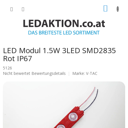
Zum
WARE
Inhalt
springen
LED Modul 1.5W 3LED SMD2835
Rot IP67
5126
Die
Nicht bewertet
Bewertungsdetails
Marke:
V-TAC
durchschnittliche
Produktbewertung
ist
0.0
von
5
Sternen.