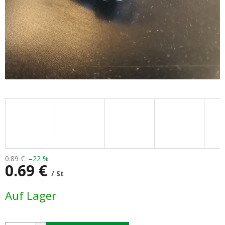
0.89 €
–22 %
0.69 €
/ St
Verkaufspreis:
Auf Lager