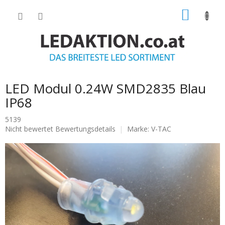
Zum
WARE
Inhalt
springen
LED Modul 0.24W SMD2835 Blau
IP68
5139
Die
Nicht bewertet
Bewertungsdetails
Marke:
V-TAC
durchschnittliche
Produktbewertung
ist
0.0
von
5
Sternen.