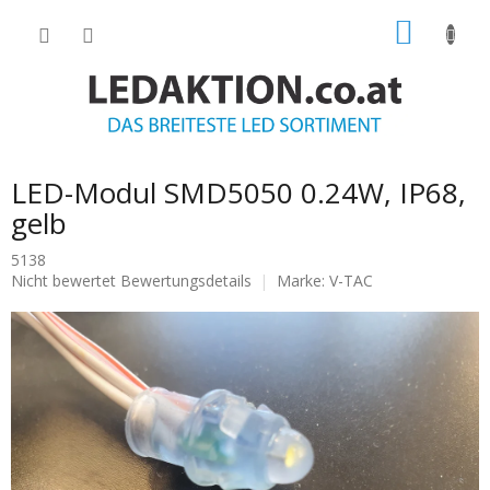
Zum
WARE
Inhalt
springen
LED-Modul SMD5050 0.24W, IP68,
gelb
5138
Die
Nicht bewertet
Bewertungsdetails
Marke:
V-TAC
durchschnittliche
Produktbewertung
ist
0.0
von
5
Sternen.