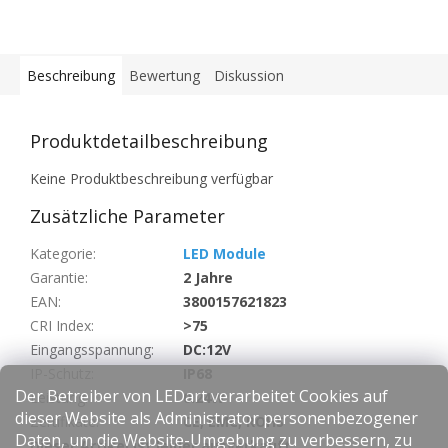
Beschreibung
Bewertung
Diskussion
Produktdetailbeschreibung
Keine Produktbeschreibung verfügbar
Zusätzliche Parameter
Kategorie
:
LED Module
Garantie
:
2 Jahre
EAN
:
3800157621823
CRI Index
:
>75
Eingangsspannung
:
DC:12V
IP-Schutz
:
IP68
Der Betreiber von LEDart verarbeitet Cookies auf
Leistung
:
0.24W
dieser Website als Administrator personenbezogener
Zertifikate
:
CE, EMC, ROHS
Daten, um die Website-Umgebung zu verbessern, zu
Dieser Artikel ist leider ausverkauft…