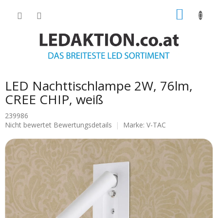
Zum
WARE
Inhalt
springen
LED Nachttischlampe 2W, 76lm,
CREE CHIP, weiß
239986
Die
Nicht bewertet
Bewertungsdetails
Marke:
V-TAC
durchschnittliche
Produktbewertung
ist
0.0
von
5
Sternen.