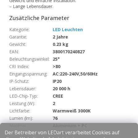
Gewicht und einfache Installation.
– Lange Lebensdauer.
Zusätzliche Parameter
Kategorie
:
LED Leuchten
Garantie
:
2 Jahre
Gewicht
:
0.23 kg
EAN
:
3800170240827
Beleuchtungswinkel
:
25°
CRI Index
:
>80
Eingangsspannung
:
AC:220-240V,50/60Hz
IP-Schutz
:
IP20
Lebensdauer
:
20 000 h
LED-Chip-Typ
:
CREE
Leistung (W)
:
2
Lichtfarbe
:
Warmweiß 3000K
Lumen (lm)
:
76
Material
:
Aluminium + PC
Der Betreiber von LEDart verarbeitet Cookies auf
Startzeit
:
0-100% < 1s