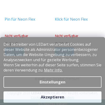
Pin für Neon Flex
Klick für Neon Flex
Nicht verfügbar
Nicht verfügbar
0.49 €
0.19 €
Der Betreiber von LEDart verarbeitet Cookies auf
dieser Website als Administrator personenbezogener
DETAIL
DETAIL
Daten, um die Website-Umgebung zu verbessern, zu
Analysezwecken und für gezielte Werbung.
Wenn Sie weiterhin auf dieser Seite surfen, stimmen Sie
F
deren Verwendung zu.
Mehr Info.
u
Erstellt von Shoptet Premium
ß
Einstellungen
z
e
Copyright 2026
LEDAKTION.co.at
. Alle Rechte vorbehalten.
i
Akzeptieren
Cookie-Einstellungen ändern
l
Ich möchte Rabatt!