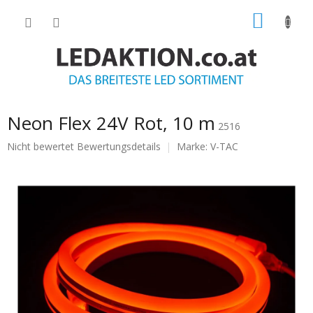
Zum
WARE
Inhalt
springen
Neon Flex 24V Rot, 10 m
2516
Die
Nicht bewertet
Bewertungsdetails
Marke:
V-TAC
durchschnittliche
Produktbewertung
ist
0.0
von
5
Sternen.