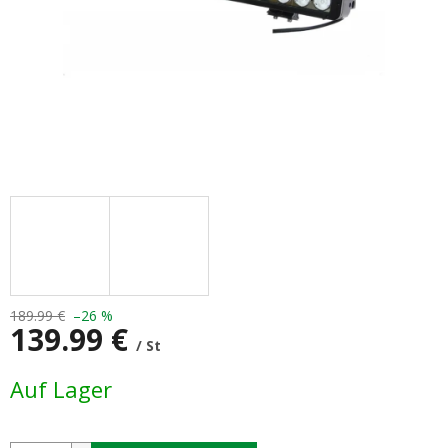
189.99 €
–26 %
139.99 €
/ St
Verkaufspreis:
Auf Lager