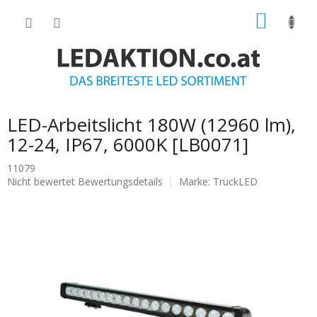
Zum
WARE
Inhalt
springen
LED-Arbeitslicht 180W (12960 lm),
12-24, IP67, 6000K [LB0071]
11079
Die
Nicht bewertet
Bewertungsdetails
Marke:
TruckLED
durchschnittliche
Produktbewertung
ist
0.0
von
5
Sternen.